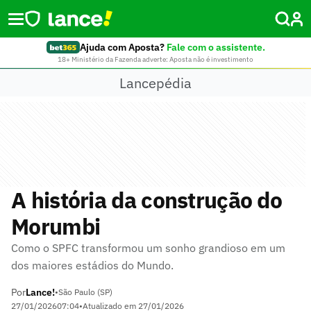
Ajuda com Aposta?
Fale com o assistente.
18+ Ministério da Fazenda adverte: Aposta não é investimento
Lancepédia
A história da construção do
Morumbi
Como o SPFC transformou um sonho grandioso em um
dos maiores estádios do Mundo.
Por
Lance!
•
São Paulo (SP)
27/01/2026
07:04
•
Atualizado em
27/01/2026