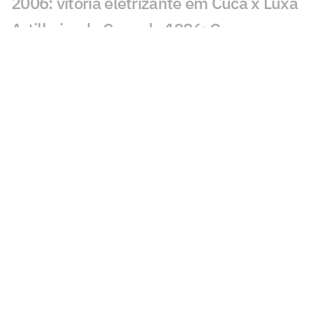
2006: vitória eletrizante em Cuca x Luxa
Artilheiro da Copa de 1986: Gary
Lineker, da Inglaterra
Artilheiro da Copa de 1982: Paolo Rossi,
da Itália
Artilheiro da Copa de 1978: Mario
Kempes, da Argentina
Artilheiro da Copa de 1974: Grzegorz
Lato, da Polônia
Artilheiro da Copa de 1970: Gerd Müller,
da Alemanha
Artilheiro da Copa de 1966: Eusébio, de