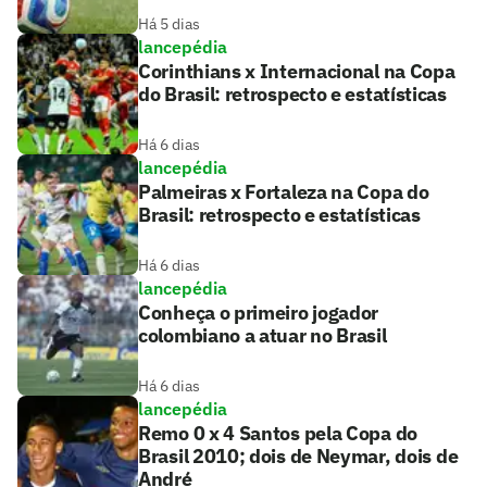
Há 5 dias
lancepédia
Corinthians x Internacional na Copa
do Brasil: retrospecto e estatísticas
Há 6 dias
lancepédia
Palmeiras x Fortaleza na Copa do
Brasil: retrospecto e estatísticas
Há 6 dias
lancepédia
Conheça o primeiro jogador
colombiano a atuar no Brasil
Há 6 dias
lancepédia
Remo 0 x 4 Santos pela Copa do
Brasil 2010; dois de Neymar, dois de
André