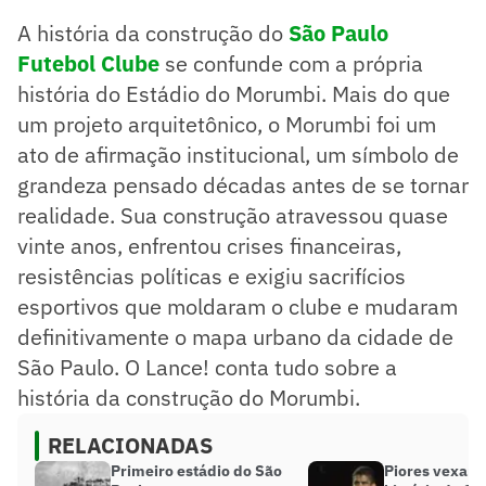
Construção enfrentou crises financeiras e exigiu sacrifícios
A história da construção do
São Paulo
esportivos, moldando o clube.
O projeto arquitetônico, idealizado por João Batista
Futebol Clube
se confunde com a própria
Vilanova Artigas, se tornou patrimônio histórico.
história do Estádio do Morumbi. Mais do que
Resumo supervisionado pelo jornalista!
um projeto arquitetônico, o Morumbi foi um
ato de afirmação institucional, um símbolo de
grandeza pensado décadas antes de se tornar
realidade. Sua construção atravessou quase
vinte anos, enfrentou crises financeiras,
resistências políticas e exigiu sacrifícios
esportivos que moldaram o clube e mudaram
definitivamente o mapa urbano da cidade de
São Paulo. O Lance! conta tudo sobre a
história da construção do Morumbi.
RELACIONADAS
Primeiro estádio do São
Piores vexam