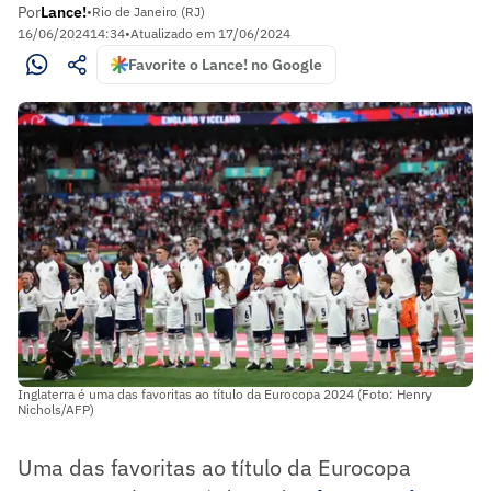
Por
Lance!
•
Rio de Janeiro (RJ)
16/06/2024
14:34
•
Atualizado em
17/06/2024
Favorite o Lance! no Google
Inglaterra é uma das favoritas ao título da Eurocopa 2024 (Foto: Henry
Nichols/AFP)
Uma das favoritas ao título da Eurocopa