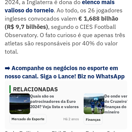
2024, a Inglaterra é dona do
elenco mais
valioso do torneio
. Ao todo, os 26 jogadores
ingleses convocados valem
€ 1,688 bilhão
(R$ 9,7 bilhões)
, segundo o CIES Football
Observatory. O fato curioso é que apenas três
atletas são responsáveis por 40% do valor
total.
➡️
Acompanhe os negócios no esporte em
nosso canal. Siga o Lance! Biz no WhatsApp
RELACIONADAS
Quais são os
De onde vem o
patrocinadores da Euro
do Cruzeiro? 
2024? Veja lista e valores
finanças do cl
mineiro
Mercado do Esporte
Há 2 anos
Finanças