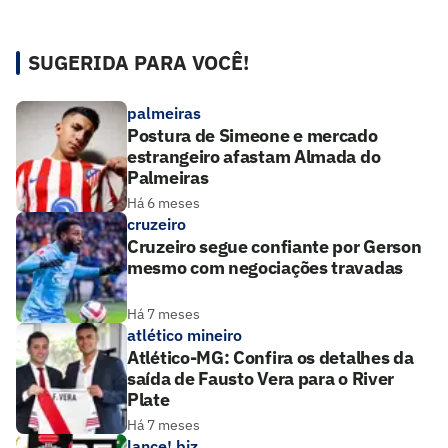
SUGERIDA PARA VOCÊ!
palmeiras
Postura de Simeone e mercado
estrangeiro afastam Almada do
Palmeiras
Há 6 meses
cruzeiro
Cruzeiro segue confiante por Gerson
mesmo com negociações travadas
Há 7 meses
atlético mineiro
Atlético-MG: Confira os detalhes da
saída de Fausto Vera para o River
Plate
Há 7 meses
lance! biz