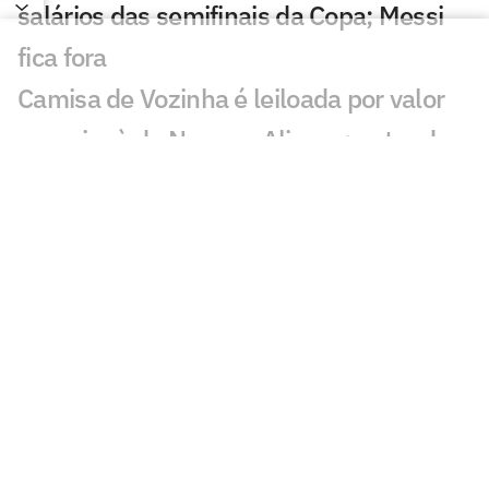
salários das semifinais da Copa; Messi
fica fora
Camisa de Vozinha é leiloada por valor
superior à de Neuer e Alisson; entenda
Fifa vai vender pedaços do gramado da
final da Copa; veja preço e como
comprar
Seleções disputam premiação milionária
recorde nas semifinais da Copa; veja
valores
Ataques das semifinalistas da Copa
superam demais posições; veja valores