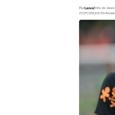
Por
Lance!
•
Rio de Janeir
27/07/2023
15:55
•
Atuali