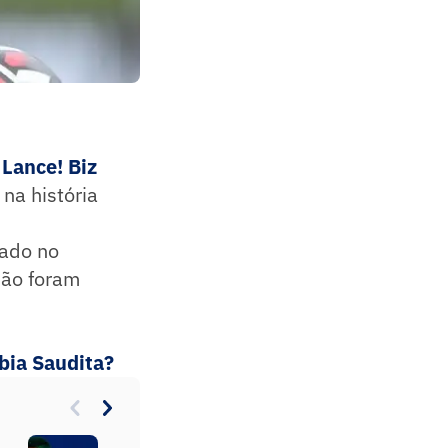
o
Lance! Biz
na história
zado no
não foram
ábia Saudita?