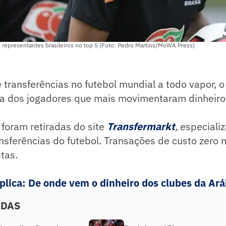
 representantes brasileiros no top 5 (Foto: Pedro Martins/MoWA Press)
 transferências no futebol mundial a todo vapor, 
ta dos jogadores que mais movimentaram dinheiro 
foram retiradas do site
Transfermarkt
,
especiali
sferências do futebol. Transações de custo zero 
stas.
xplica: De onde vem o dinheiro dos clubes da Ar
ADAS