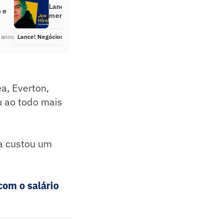
Lance! Biz, seleção de craques do
 e
mercado esportivo
 anos
Lance! Negócios
Há 3 anos
a, Everton,
u ao todo mais
la custou um
com o salário