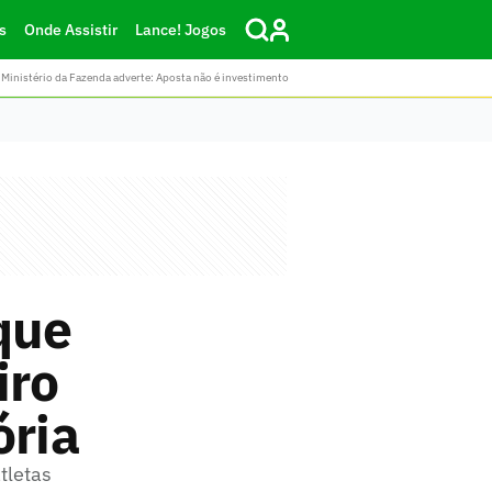
s
Onde Assistir
Lance! Jogos
Ministério da Fazenda adverte: Aposta não é investimento
que
iro
ória
tletas