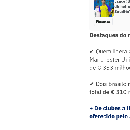
Lance! B
dinheir
Saudita
Finanças
Destaques do 
✔ Quem lidera a
Manchester Uni
de € 333 milhõ
✔ Dois brasile
total de € 310 
+ De clubes a 
oferecido pelo 