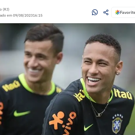
o (RJ)
Favorit
zado em
09/08/2023
16:15