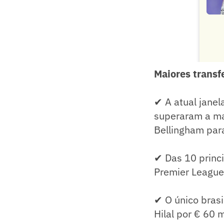
Maiores transf
✔ A atual janel
superaram a ma
Bellingham para
✔ Das 10 princ
Premier League
✔ O único brasi
Hilal por € 60 