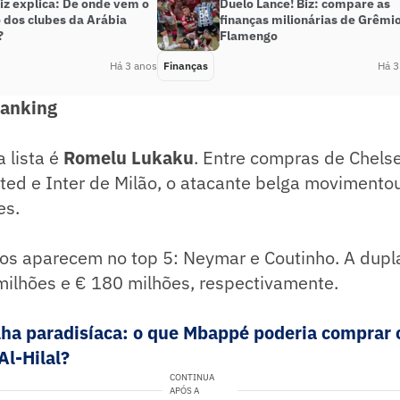
iz explica: De onde vem o
Duelo Lance! Biz: compare as
o dos clubes da Arábia
finanças milionárias de Grêmio
?
Flamengo
Há 3 anos
Finanças
Há 3
ranking
 lista é
Romelu Lukaku
. Entre compras de Chelse
ted e Inter de Milão, o atacante belga movimento
es.
iros aparecem no top 5: Neymar e Coutinho. A dup
milhões e € 180 milhões, respectivamente.
ilha paradisíaca: o que Mbappé poderia comprar 
Al-Hilal?
CONTINUA
APÓS A