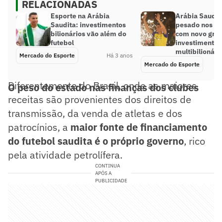
RELACIONADAS
Esporte na Arábia
Arábia Saudit
Saudita: investimentos
pesado nos es
bilionários vão além do
com novo gru
futebol
investimento
multibilionári
Mercado do Esporte
Há 3 anos
Mercado do Esporte
Diferentemente do Brasil, onde as maiores
O peso do estado nas finanças dos clubes
receitas são provenientes dos direitos de
transmissão, da venda de atletas e dos
patrocínios, a
maior fonte de financiamento
do futebol saudita é o próprio governo
, rico
pela atividade petrolífera.
CONTINUA
APÓS A
PUBLICIDADE