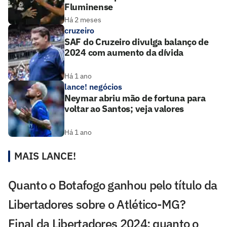
Fluminense
Há 2 meses
cruzeiro
SAF do Cruzeiro divulga balanço de
2024 com aumento da dívida
Há 1 ano
lance! negócios
Neymar abriu mão de fortuna para
voltar ao Santos; veja valores
Há 1 ano
MAIS LANCE!
Quanto o Botafogo ganhou pelo título da
Libertadores sobre o Atlético-MG?
Final da Libertadores 2024: quanto o