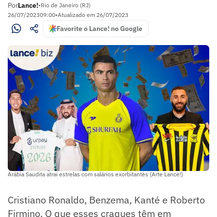
Por
Lance!
•
Rio de Janeiro (RJ)
26/07/2023
09:00
•
Atualizado em
26/07/2023
Favorite o Lance! no Google
Arábia Saudita atrai estrelas com salários exorbitantes (Arte Lance!)
Cristiano Ronaldo, Benzema, Kanté e Roberto
Firmino. O que esses craques têm em