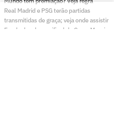
Mundo tem premiação? Veja regra
Real Madrid e PSG terão partidas
transmitidas de graça; veja onde assistir
Em duelos da semifinal da Copa, Messi e
Mbappé são os jogadores mais
buscados; entenda
Palmeiras bate meio bilhão em receitas,
mas segue abaixo da meta
Copa do Mundo chega à reta final com
32% dos técnicos de saída; entenda
Inglaterra domina ranking de maiores
salários das semifinais da Copa; Messi