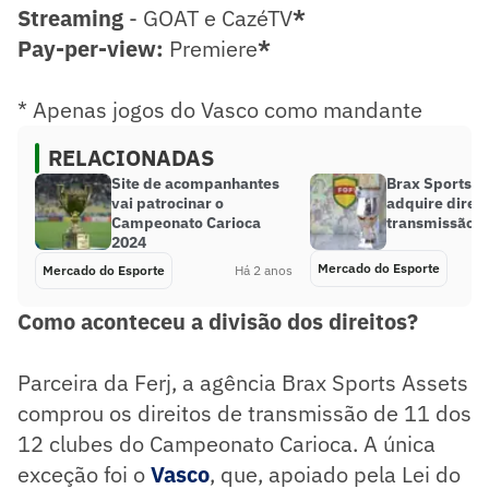
Streaming
- GOAT e CazéTV
*
Pay-per-view:
Premiere
*
* Apenas jogos do Vasco como mandante
RELACIONADAS
Site de acompanhantes
Brax Sports A
vai patrocinar o
adquire direit
Campeonato Carioca
transmissão 
2024
Mercado do Esporte
Mercado do Esporte
Há 2 anos
Como aconteceu a divisão dos direitos?
Parceira da Ferj, a agência Brax Sports Assets
comprou os direitos de transmissão de 11 dos
12 clubes do Campeonato Carioca. A única
exceção foi o
Vasco
, que, apoiado pela Lei do