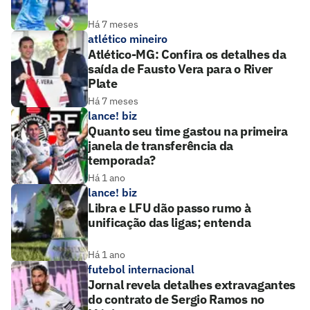
Há 7 meses
atlético mineiro
Atlético-MG: Confira os detalhes da
saída de Fausto Vera para o River
Plate
Há 7 meses
lance! biz
Quanto seu time gastou na primeira
janela de transferência da
temporada?
Há 1 ano
lance! biz
Libra e LFU dão passo rumo à
unificação das ligas; entenda
Há 1 ano
futebol internacional
Jornal revela detalhes extravagantes
do contrato de Sergio Ramos no