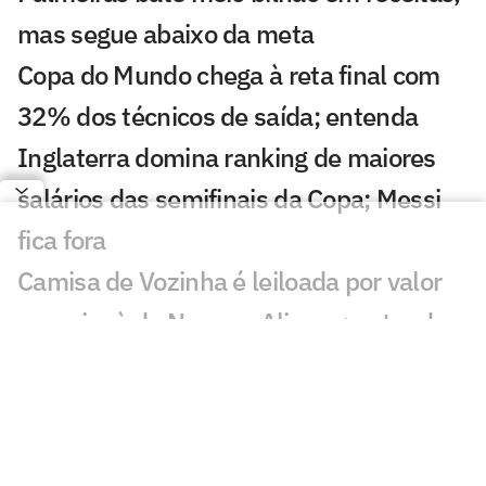
mas segue abaixo da meta
Copa do Mundo chega à reta final com
32% dos técnicos de saída; entenda
Inglaterra domina ranking de maiores
salários das semifinais da Copa; Messi
fica fora
Camisa de Vozinha é leiloada por valor
superior à de Neuer e Alisson; entenda
Fifa vai vender pedaços do gramado da
final da Copa; veja preço e como
comprar