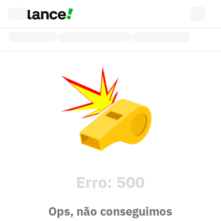
Erro:
500
Ops, não conseguimos