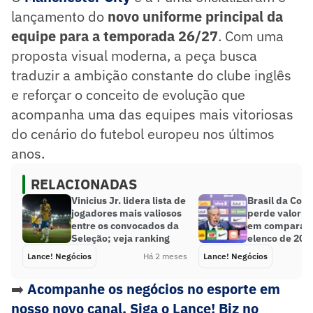
lançamento do
novo uniforme principal da
equipe para a temporada 26/27
. Com uma
proposta visual moderna, a peça busca
traduzir a ambição constante do clube inglês
e reforçar o conceito de evolução que
acompanha uma das equipes mais vitoriosas
do cenário do futebol europeu nos últimos
anos.
RELACIONADAS
Vinicius Jr. lidera lista de
Brasil da Cop
jogadores mais valiosos
perde valor d
entre os convocados da
em comparaçã
Seleção; veja ranking
elenco de 202
Lance! Negócios
Há 2 meses
Lance! Negócios
➡️
Acompanhe os negócios no esporte em
nosso novo canal. Siga o Lance! Biz no