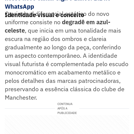
WhatsApp
O principal diferencial estético do novo
Identidade visual e conceito
uniforme consiste no
degradê em azul-
celeste
, que inicia em uma tonalidade mais
escura na região dos ombros e clareia
gradualmente ao longo da peça, conferindo
um aspecto contemporâneo. A identidade
visual futurista é complementada pelo escudo
monocromático em acabamento metálico e
pelos detalhes das marcas patrocinadoras,
preservando a essência clássica do clube de
Manchester.
CONTINUA
APÓS A
PUBLICIDADE