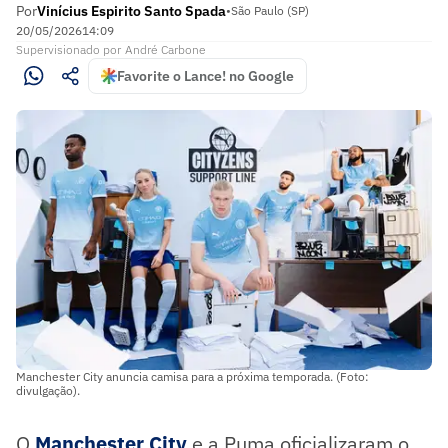
Por
Vinícius Espirito Santo Spada
•
São Paulo (SP)
20/05/2026
14:09
Supervisionado
por
André Carbone
Favorite o Lance! no Google
Manchester City anuncia camisa para a próxima temporada. (Foto:
divulgação).
O
Manchester City
e a Puma oficializaram o