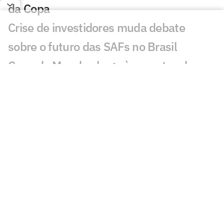
da Copa
Crise de investidores muda debate
sobre o futuro das SAFs no Brasil
Copa do Mundo chega às quartas de
final com premiação recorde; entenda
Um a cada cinco vídeos de seleções da
Copa é sobre o Brasil; entenda
Futebol feminino amplia cobertura e
acelera preparação para a Copa do
Mundo de 2027
Quem é o atacante do Egito que vale
três vezes mais que Messi?