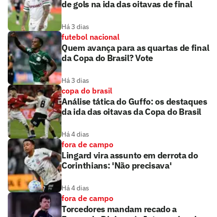
de gols na ida das oitavas de final
Há 3 dias
futebol nacional
Quem avança para as quartas de final
da Copa do Brasil? Vote
Há 3 dias
copa do brasil
Análise tática do Guffo: os destaques
da ida das oitavas da Copa do Brasil
Há 4 dias
fora de campo
Lingard vira assunto em derrota do
Corinthians: 'Não precisava'
Há 4 dias
fora de campo
Torcedores mandam recado a