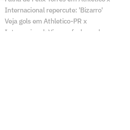
Internacional repercute: 'Bizarro'
Veja gols em Athletico-PR x
Internacional: Viveros fecha o placar
Victor Gabriel pode ser suspenso até
Gabriel Pec voltar a jogar; entenda
Lesionados e suspensos da 20ª rodada
do Brasileirão
Palmeiras e Flamengo 'invertem papéis',
mas ampliam distância em Brasileirão
equilibrado
Por onde anda Anderson, meia ex-