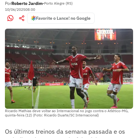
Por
Roberto Jardim
•
Porto Alegre (RS)
10/06/2025
08:00
Favorite o Lance! no Google
Ricardo Mathias deve voltar ao Internacional no jogo contra o Atlético-MG,
quinta-feira (12) (Foto: Ricardo Duarte/SC Internacional)
Os últimos treinos da semana passada e os