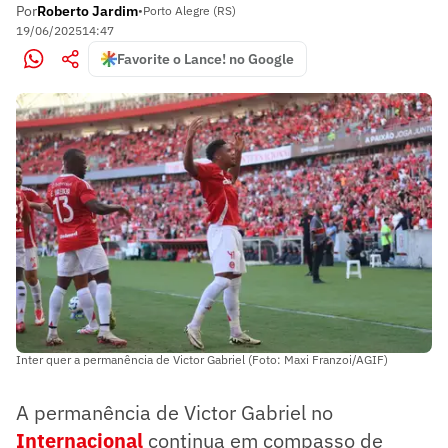
Por
Roberto Jardim
•
Porto Alegre (RS)
19/06/2025
14:47
Favorite o Lance! no Google
Inter quer a permanência de Victor Gabriel (Foto: Maxi Franzoi/AGIF)
A permanência de Victor Gabriel no
Internacional
continua em compasso de