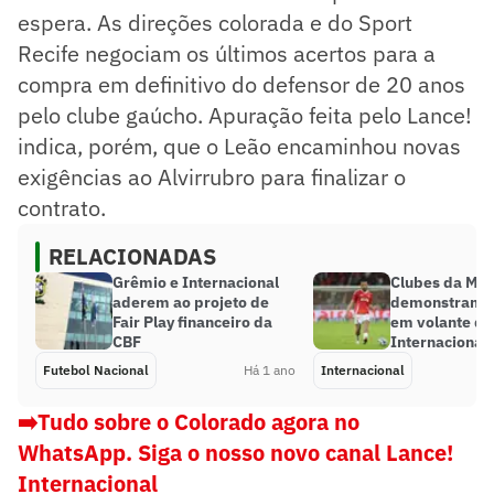
espera. As direções colorada e do Sport
Recife negociam os últimos acertos para a
compra em definitivo do defensor de 20 anos
pelo clube gaúcho. Apuração feita pelo Lance!
indica, porém, que o Leão encaminhou novas
exigências ao Alvirrubro para finalizar o
contrato.
RELACIONADAS
Grêmio e Internacional
Clubes da ML
aderem ao projeto de
demonstram i
Fair Play financeiro da
em volante do
CBF
Internacional
Futebol Nacional
Há 1 ano
Internacional
➡️Tudo sobre o Colorado agora no
WhatsApp. Siga o nosso novo canal Lance!
Internacional