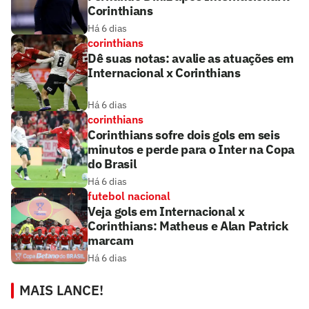
Corinthians
Há 6 dias
corinthians
Dê suas notas: avalie as atuações em
Internacional x Corinthians
Há 6 dias
corinthians
Corinthians sofre dois gols em seis
minutos e perde para o Inter na Copa
do Brasil
Há 6 dias
futebol nacional
Veja gols em Internacional x
Corinthians: Matheus e Alan Patrick
marcam
Há 6 dias
MAIS LANCE!