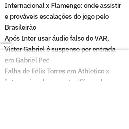
Internacional x Flamengo: onde assistir
e prováveis escalações do jogo pelo
Brasileirão
Após Inter usar áudio falso do VAR,
Victor Gabriel é suspenso por entrada
em Gabriel Pec
Falha de Félix Torres em Athletico x
Internacional repercute: 'Bizarro'
Veja gols em Athletico-PR x
Internacional: Viveros fecha o placar
Victor Gabriel pode ser suspenso até
Gabriel Pec voltar a jogar; entenda