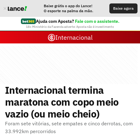
Baixe grátis o app do Lance!
Baixe agora
O esporte na palma da mão.
Ajuda com Aposta?
Fale com o assistente.
18+ Ministério da Fazenda adverte: Aposta não é investimento
Internacional
Internacional termina
maratona com copo meio
vazio (ou meio cheio)
Foram sete vitórias, sete empates e cinco derrotas, com
33.992km percorridos