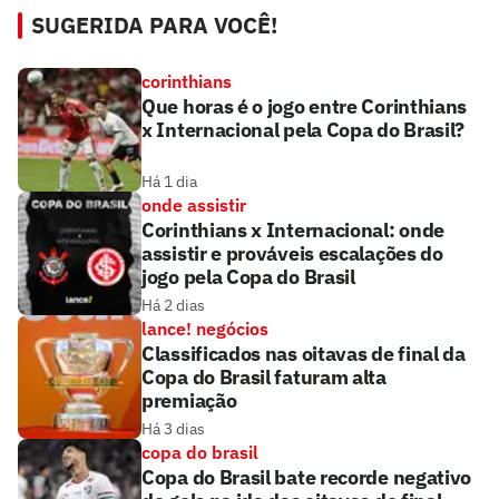
SUGERIDA PARA VOCÊ!
corinthians
Que horas é o jogo entre Corinthians
x Internacional pela Copa do Brasil?
Há 1 dia
onde assistir
Corinthians x Internacional: onde
assistir e prováveis escalações do
jogo pela Copa do Brasil
Há 2 dias
lance! negócios
Classificados nas oitavas de final da
Copa do Brasil faturam alta
premiação
Há 3 dias
copa do brasil
Copa do Brasil bate recorde negativo