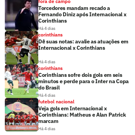
fora de campo
Torcedores mandam recado a
Fernando Diniz após Internacional x
Corinthians
Há 4 dias
corinthians
Dê suas notas: avalie as atuações em
Internacional x Corinthians
Há 4 dias
corinthians
Corinthians sofre dois gols em seis
minutos e perde para o Inter na Copa
do Brasil
Há 4 dias
futebol nacional
Veja gols em Internacional x
Corinthians: Matheus e Alan Patrick
marcam
Há 4 dias