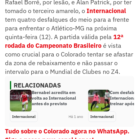
Rafael Borré, por lesão, e Alan Patrick, por ter
tomado o terceiro amarelo, o
Internacional
tem quatro desfalques do meio para a frente
para enfrentar o Atlético-MG na próxima
quinta-feira (12). A partida válida pela
12ª
rodada do Campeonato Brasileiro
é vista
como crucial para o Colorado tentar se afastar
da zona de rebaixamento e não passar o
intervalo para o Mundial de Clubes no Z4.
RELACIONADAS
Bernabei acredita em
Com desfalqu
volta ao Internacional
Internacional 
antes do previsto
treinar após f
Internacional
Há 1 ano
Internacional
Tudo sobre o Colorado agora no WhatsApp.