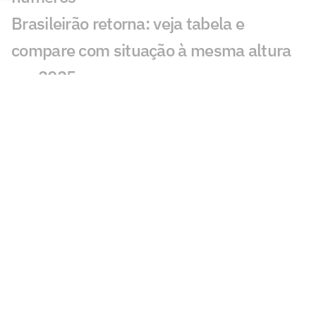
Brasileirão retorna: veja tabela e
compare com situação à mesma altura
em 2025
Cruzeiro encaminha empréstimo de
Matheus Cunha para o Internacional
Internacional amplia estrutura do
departamento médico com novos
equipamentos
Inspirado por Ronaldo, Neymar e
Ronaldinho, volante Gabriel fala sobre
evolução do atleta moderno