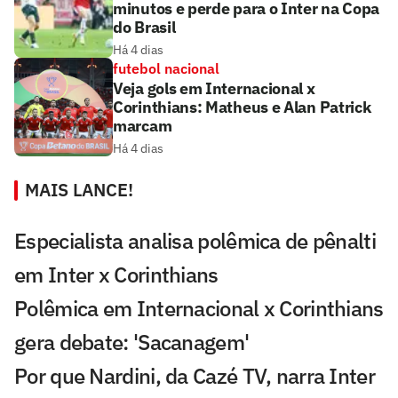
minutos e perde para o Inter na Copa
do Brasil
Há 4 dias
futebol nacional
Veja gols em Internacional x
Corinthians: Matheus e Alan Patrick
marcam
Há 4 dias
MAIS LANCE!
Especialista analisa polêmica de pênalti
em Inter x Corinthians
Polêmica em Internacional x Corinthians
gera debate: 'Sacanagem'
Por que Nardini, da Cazé TV, narra Inter