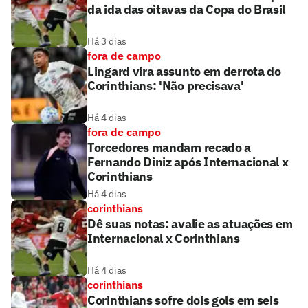
da ida das oitavas da Copa do Brasil
Há 3 dias
fora de campo
Lingard vira assunto em derrota do
Corinthians: 'Não precisava'
Há 4 dias
fora de campo
Torcedores mandam recado a
Fernando Diniz após Internacional x
Corinthians
Há 4 dias
corinthians
Dê suas notas: avalie as atuações em
Internacional x Corinthians
Há 4 dias
corinthians
Corinthians sofre dois gols em seis