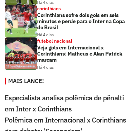
Há 4 dias
corinthians
Corinthians sofre dois gols em seis
minutos e perde para o Inter na Copa
do Brasil
Há 4 dias
futebol nacional
Veja gols em Internacional x
Corinthians: Matheus e Alan Patrick
marcam
Há 4 dias
MAIS LANCE!
Especialista analisa polêmica de pênalti
em Inter x Corinthians
Polêmica em Internacional x Corinthians