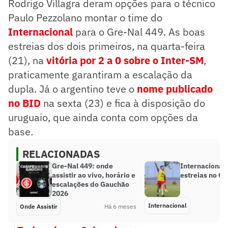
Rodrigo Villagra deram opções para o técnico
Paulo Pezzolano montar o time do
Internacional
para o Gre-Nal 449. As boas
estreias dos dois primeiros, na quarta-feira
(21), na
vitória por 2 a 0 sobre o Inter-SM
,
praticamente garantiram a escalação da
dupla. Já o argentino teve o
nome publicado
no BID
na sexta (23) e fica à disposição do
uruguaio, que ainda conta com opções da
base.
RELACIONADAS
Gre-Nal 449: onde
Internacional 
assistir ao vivo, horário e
estreias no Gr
escalações do Gauchão
2026
Internacional
Onde Assistir
Há 6 meses