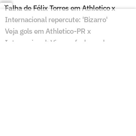
Falha de Félix Torres em Athletico x
Internacional repercute: 'Bizarro'
Veja gols em Athletico-PR x
Internacional: Viveros fecha o placar
Victor Gabriel pode ser suspenso até
Gabriel Pec voltar a jogar; entenda
Lesionados e suspensos da 20ª rodada
do Brasileirão
Palmeiras e Flamengo 'invertem papéis',
mas ampliam distância em Brasileirão
equilibrado
Por onde anda Anderson, meia ex-