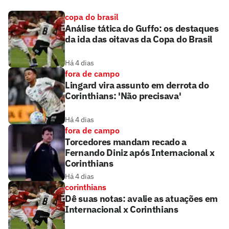
copa do brasil
Análise tática do Guffo: os destaques
da ida das oitavas da Copa do Brasil
Há 4 dias
fora de campo
Lingard vira assunto em derrota do
Corinthians: 'Não precisava'
Há 4 dias
fora de campo
Torcedores mandam recado a
Fernando Diniz após Internacional x
Corinthians
Há 4 dias
corinthians
Dê suas notas: avalie as atuações em
Internacional x Corinthians