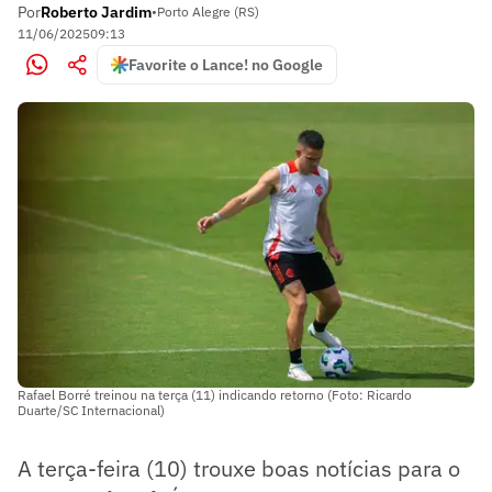
Por
Roberto Jardim
•
Porto Alegre (RS)
11/06/2025
09:13
Favorite o Lance! no Google
Rafael Borré treinou na terça (11) indicando retorno (Foto: Ricardo
Duarte/SC Internacional)
A terça-feira (10) trouxe boas notícias para o