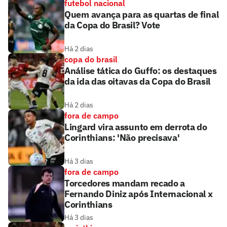
futebol nacional
Quem avança para as quartas de final
da Copa do Brasil? Vote
Há 2 dias
copa do brasil
Análise tática do Guffo: os destaques
da ida das oitavas da Copa do Brasil
Há 2 dias
fora de campo
Lingard vira assunto em derrota do
Corinthians: 'Não precisava'
Há 3 dias
fora de campo
Torcedores mandam recado a
Fernando Diniz após Internacional x
Corinthians
Há 3 dias