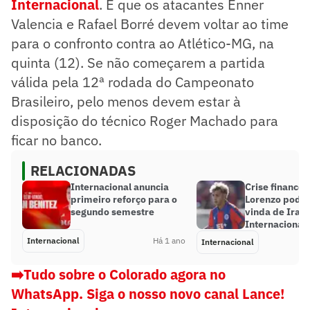
Internacional
. É que os atacantes Enner
Valencia e Rafael Borré devem voltar ao time
para o confronto contra ao Atlético-MG, na
quinta (12). Se não começarem a partida
válida pela 12ª rodada do Campeonato
Brasileiro, pelo menos devem estar à
disposição do técnico Roger Machado para
ficar no banco.
RELACIONADAS
Internacional anuncia
Crise financei
primeiro reforço para o
Lorenzo pode f
segundo semestre
vinda de Irala
Internacional
Internacional
Há 1 ano
Internacional
➡️Tudo sobre o Colorado agora no
WhatsApp. Siga o nosso novo canal Lance!