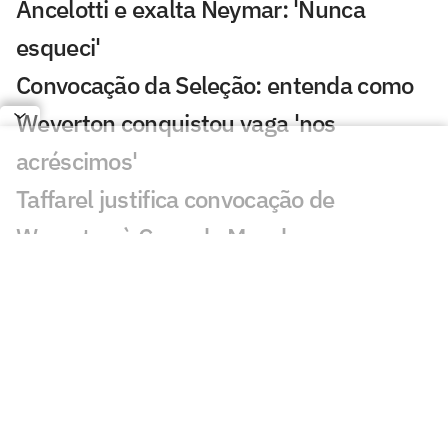
Ancelotti e exalta Neymar: 'Nunca
esqueci'
Convocação da Seleção: entenda como
Weverton conquistou vaga 'nos
acréscimos'
Taffarel justifica convocação de
Weverton à Copa do Mundo
Seleção de Ancelotti é a com mais
jogadores que atuam no Brasil desde
2002
Flamengo domina, e lista da Seleção
para Copa do Mundo tem 20 clubes