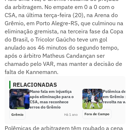
da arbitragem. No empate em 0 a 0 com o
CSA, na última terça-feira (20), na Arena do
Grêmio, em Porto Alegre-RS, que culminou na
eliminação gremista, na terceira fase da Copa
do Brasil, o Tricolor Gaúcho teve um gol
anulado aos 46 minutos do segundo tempo,
após o árbitro Matheus Candançan ser
chamado pelo VAR, mas manter a decisão de
falta de Kannemann.
RELACIONADAS
Mano fala em injustiça
Polêmica de a
após eliminação para o
em Grêmio x 
CSA, mas reconhece
revolta na we
erros do Grêmio
Fora de Campo
Grêmio
Há 1 ano
Polêmicas de arbitragem têm roubado a cena