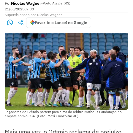
Por
Nícolas Wagner
•
Porto Alegre (RS)
21/05/2025
07:30
Supervisionado
por
Nícolas Wagner
Favorite o Lance! no Google
Jogadores do Grêmio partem para cima do árbitro Matheus Candançan no
empate com o CSA. (Foto: Maxi Franzoi/AGIF)
Mais uma vez, o Grêmio reclama de prejuízo