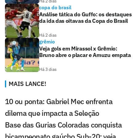
Há 2 dias
copa do brasil
Análise tática do Guffo: os destaques
da ida das oitavas da Copa do Brasil
Há 2 dias
grêmio
Veja gols em Mirassol x Grêmio:
Bruno abre o placar e Amuzu empata
Há 3 dias
MAIS LANCE!
10 ou ponta: Gabriel Mec enfrenta
dilema que impacta a Seleção
Base das Gurias Coloradas conquista
bicampeonato gaúcho Sub-20; veja