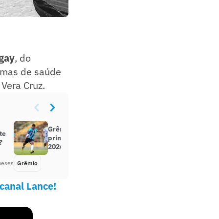
igay
, do
lemas de saúde
 Vera Cruz.
Grêmio atropela o Ceará e é o
te
primeiro semifinalista da Copinha
?
2026
meses
Grêmio
Há 6 meses
 canal Lance!