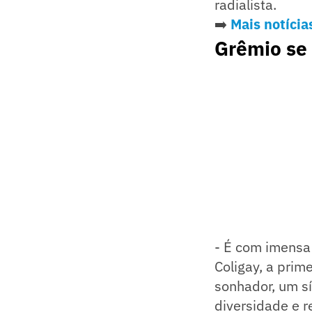
radialista.
➡️
Mais notícia
Grêmio se 
- É com imensa
Coligay, a prime
sonhador, um s
diversidade e r