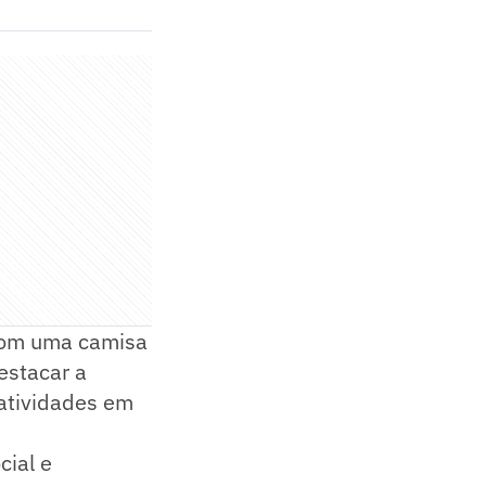
com uma camisa
estacar a
 atividades em
cial e