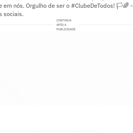
ve em nós. Orgulho de ser o #ClubeDeTodos! 🏳️🌈 
s sociais.
CONTINUA
APÓS A
PUBLICIDADE