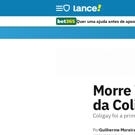
Quer uma ajuda antes de apos
Morre
da Col
Coligay foi a pr
Por
Guilherme Moreir