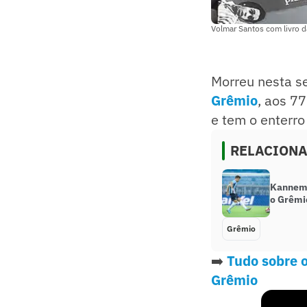
Volmar Santos com livro d
Morreu nesta s
Grêmio
, aos 7
e tem o enterro
RELACION
Kannema
o Grêmi
Grêmio
➡️
Tudo sobre o
Grêmio