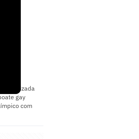
da organizada
boate gay
Olímpico com