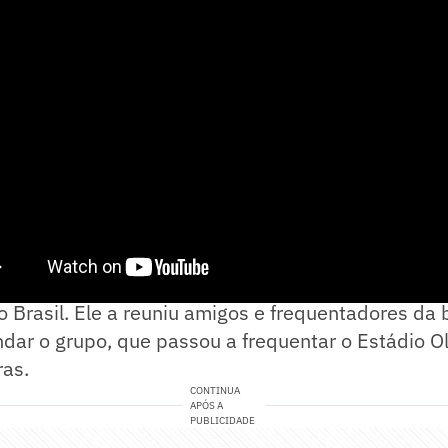
icou conhecido em 1977 ao criar a primeira torci
Brasil. Ele a reuniu amigos e frequentadores da 
ndar o grupo, que passou a frequentar o Estádio 
ras.
CONTINUA
APÓS A
PUBLICIDADE