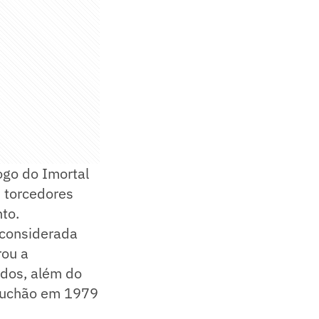
ogo do Imortal
 torcedores
to.
 considerada
rou a
idos, além do
 Gauchão em 1979