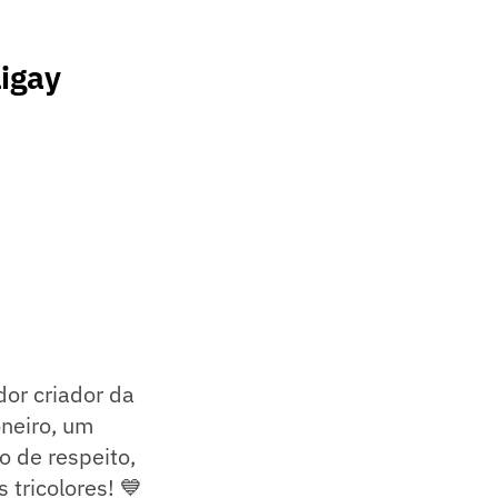
igay
or criador da
oneiro, um
 de respeito,
 tricolores! 💙