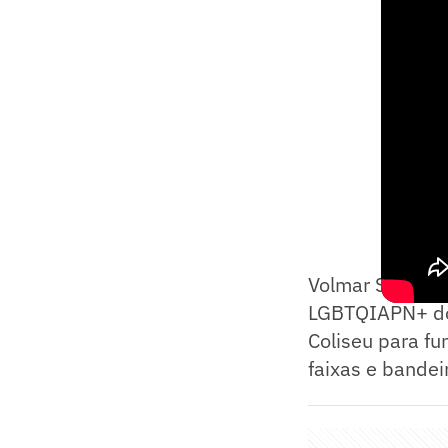
Volmar Santos f
LGBTQIAPN+ do 
Coliseu para fu
faixas e bandei