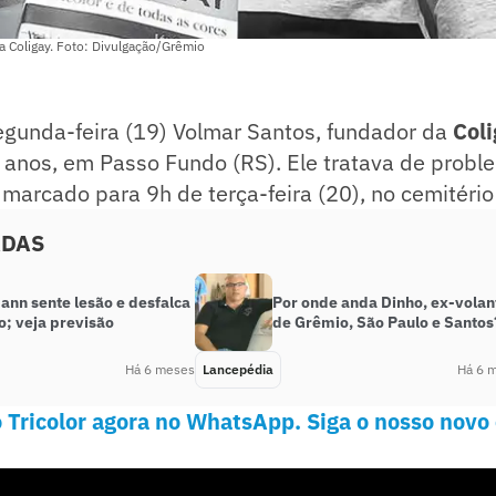
a Coligay. Foto: Divulgação/Grêmio
egunda-feira (19) Volmar Santos, fundador da
Col
7 anos, em Passo Fundo (RS). Ele tratava de prob
 marcado para 9h de terça-feira (20), no cemitério
ADAS
nn sente lesão e desfalca
Por onde anda Dinho, ex-volan
o; veja previsão
de Grêmio, São Paulo e Santos
Há 6 meses
Lancepédia
Há 6 
 Tricolor agora no WhatsApp. Siga o nosso novo