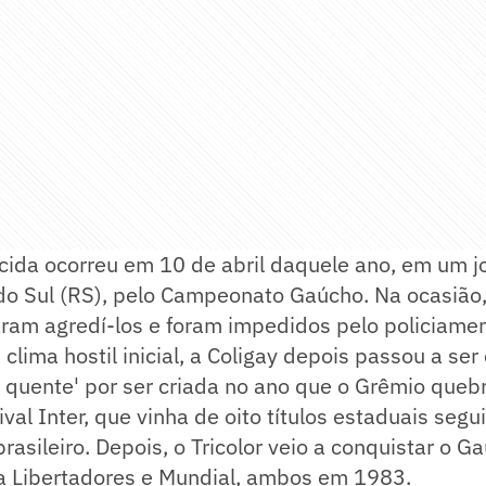
rcida ocorreu em 10 de abril daquele ano, em um j
do Sul (RS), pelo Campeonato Gaúcho. Na ocasião,
ram agredí-los e foram impedidos pelo policiamen
ima hostil inicial, a Coligay depois passou a ser
 quente' por ser criada no ano que o Grêmio queb
val Inter, que vinha de oito títulos estaduais segu
asileiro. Depois, o Tricolor veio a conquistar o
a Libertadores e Mundial, ambos em 1983.