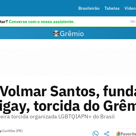
Brasileirão
Tabelas
Vídeo
tar?
Converse com o nosso assistente.
18+ 
Grêmio
 Volmar Santos, fund
igay, torcida do Grê
imeira torcida organizada LGBTQIAPN+ do Brasil
a
•
Curitiba (PR)
Favorit