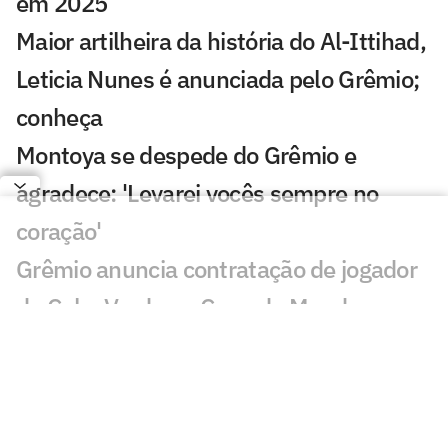
em 2025
Maior artilheira da história do Al-Ittihad,
Leticia Nunes é anunciada pelo Grêmio;
conheça
Montoya se despede do Grêmio e
agradece: 'Levarei vocês sempre no
coração'
Grêmio anuncia contratação de jogador
de Cabo Verde na Copa do Mundo
Torcedores reagem a pênalti de Gabriel
Pec em Grêmio x Cruzeiro: 'Pior ainda'
Gabriel Grando defende dois pênaltis, e