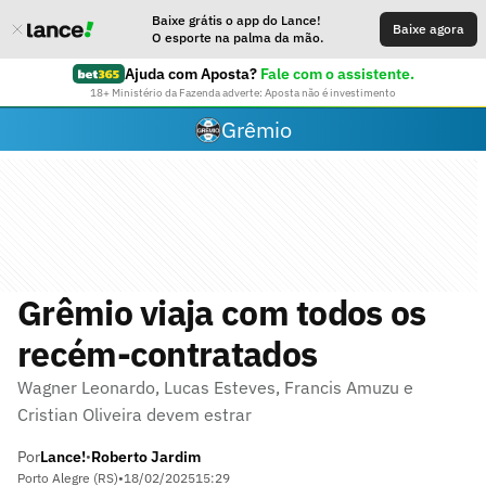
Baixe grátis o app do Lance!
Baixe agora
O esporte na palma da mão.
Ajuda com Aposta?
Fale com o assistente.
18+ Ministério da Fazenda adverte: Aposta não é investimento
Grêmio
Grêmio viaja com todos os
recém-contratados
Wagner Leonardo, Lucas Esteves, Francis Amuzu e
Cristian Oliveira devem estrar
Por
Lance!
Roberto Jardim
•
Porto Alegre (RS)
•
18/02/2025
15:29