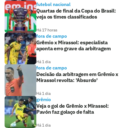
futebol nacional
Quartas de final da Copa do Brasil:
veja os times classificados
Há 17 horas
fora de campo
Grêmio x Mirassol: especialista
aponta erro grave da arbitragem
Há 1 dia
fora de campo
Decisão da arbitragem em Grêmio x
Mirassol revolta: 'Absurdo'
Há 1 dia
grêmio
Veja o gol de Grêmio x Mirassol:
Pavón faz golaço de falta
Há 1 dia