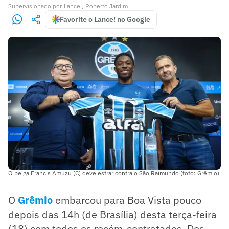
Supervisionado
por
Lance!
,
Roberto Jardim
Favorite o Lance! no Google
O belga Francis Amuzu (C) deve estrar contra o São Raimundo (foto: Grêmio)
O
Grêmio
embarcou para Boa Vista pouco
depois das 14h (de Brasília) desta terça-feira
(18) com todos os recém-contratados. Dos