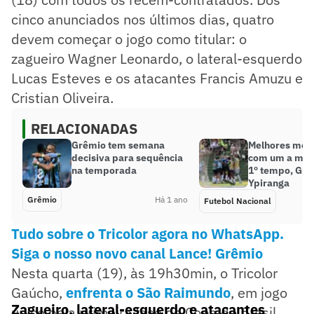
cinco anunciados nos últimos dias, quatro
devem começar o jogo como titular: o
zagueiro Wagner Leonardo, o lateral-esquerdo
Lucas Esteves e os atacantes Francis Amuzu e
Cristian Oliveira.
RELACIONADAS
Grêmio tem semana
Melhores mom
decisiva para sequência
com um a men
na temporada
1º tempo, Grê
Ypiranga
Grêmio
Há 1 ano
Futebol Nacional
Tudo sobre o Tricolor agora no WhatsApp.
Siga o nosso novo canal Lance! Grêmio
Nesta quarta (19), às 19h30min, o Tricolor
Gaúcho,
enfrenta o São Raimundo
, em jogo
Zagueiro, lateral-esquerdo e atacantes
único pela primeira fase da Copa do Brasil.