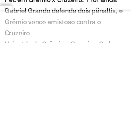
Gabriel Grando defende dois pênaltis, e
Grêmio vence amistoso contra o
Cruzeiro
Veja gols de Grêmio x Cruzeiro: Carlos
Vinícius, Sinisterra e Nardoni marcam
Jogos de hoje: quem joga no futebol e
onde assistir ao vivo – domingo
(12/07/2026)
Novo ciclo: jovens que atuam no Brasil
podem receber primeira chance com
Ancelotti