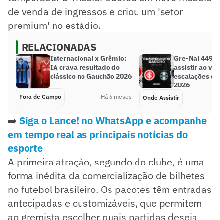
de venda de ingressos e criou um 'setor
premium' no estádio.
RELACIONADAS
Internacional x Grêmio:
Gre-Nal 449: 
IA crava resultado do
assistir ao viv
clássico no Gauchão 2026
escalações d
2026
Fora de Campo
Há 6 meses
Onde Assistir
➡️
Siga o Lance! no WhatsApp e acompanhe
em tempo real as principais notícias do
esporte
A primeira atração, segundo do clube, é uma
forma inédita da comercialização de bilhetes
no futebol brasileiro. Os pacotes têm entradas
antecipadas e customizáveis, que permitem
ao gremista escolher quais partidas deseja