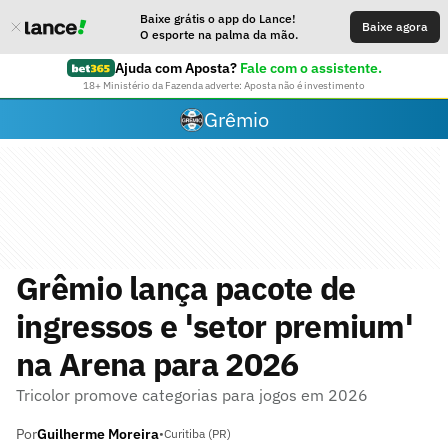
Baixe grátis o app do Lance!
Baixe agora
O esporte na palma da mão.
Ajuda com Aposta?
Fale com o assistente.
18+ Ministério da Fazenda adverte: Aposta não é investimento
Grêmio
Grêmio lança pacote de
ingressos e 'setor premium'
na Arena para 2026
Tricolor promove categorias para jogos em 2026
Por
Guilherme Moreira
•
Curitiba (PR)