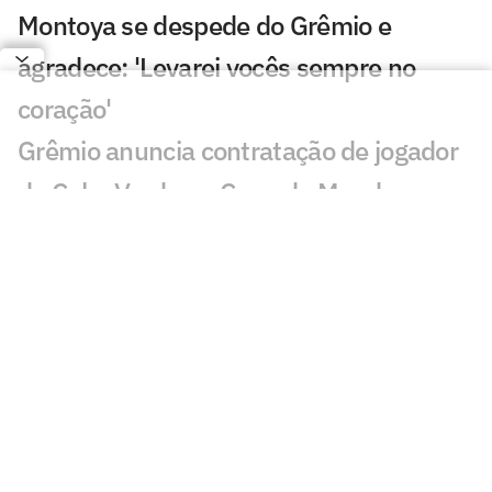
Montoya se despede do Grêmio e
agradece: 'Levarei vocês sempre no
coração'
Grêmio anuncia contratação de jogador
de Cabo Verde na Copa do Mundo
Torcedores reagem a pênalti de Gabriel
Pec em Grêmio x Cruzeiro: 'Pior ainda'
Gabriel Grando defende dois pênaltis, e
Grêmio vence amistoso contra o
Cruzeiro
Veja gols de Grêmio x Cruzeiro: Carlos
Vinícius, Sinisterra e Nardoni marcam