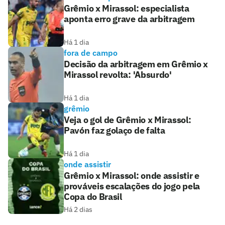
Grêmio x Mirassol: especialista
aponta erro grave da arbitragem
Há 1 dia
fora de campo
Decisão da arbitragem em Grêmio x
Mirassol revolta: 'Absurdo'
Há 1 dia
grêmio
Veja o gol de Grêmio x Mirassol:
Pavón faz golaço de falta
Há 1 dia
onde assistir
Grêmio x Mirassol: onde assistir e
prováveis escalações do jogo pela
Copa do Brasil
Há 2 dias