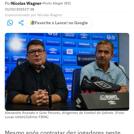
Por
Nícolas Wagner
•
Porto Alegre (RS)
31/03/2025
17:38
Supervisionado
por
Nícolas Wagner
Favorite o Lance! no Google
Alexandre Rossato e Guto Peixoto, dirigentes de futebol do Grêmio. (Foto:
Lucas Uebel/Grêmio FBPA)
Mesmo após contratar dez jogadores neste