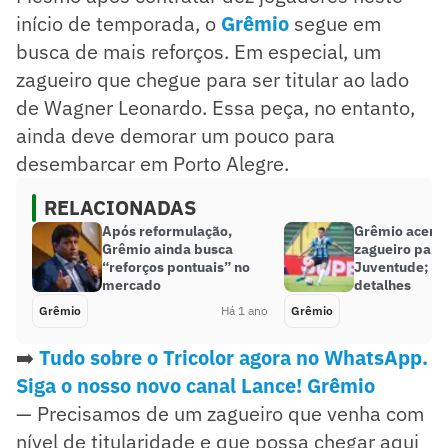
início de temporada, o
Grêmio
segue em
busca de mais reforços. Em especial, um
zagueiro que chegue para ser titular ao lado
de Wagner Leonardo. Essa peça, no entanto,
ainda deve demorar um pouco para
desembarcar em Porto Alegre.
RELACIONADAS
Após reformulação,
Grêmio acerta
Grêmio ainda busca
zagueiro para
“reforços pontuais” no
Juventude; co
mercado
detalhes
Grêmio
Há 1 ano
Grêmio
➡️
Tudo sobre o Tricolor agora no WhatsApp.
Siga o nosso novo canal Lance! Grêmio
— Precisamos de um zagueiro que venha com
nível de titularidade e que possa chegar aqui