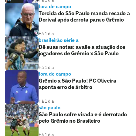
Há 1 dia
fora de campo
Torcida do São Paulo manda recado a
Dorival após derrota para o Grêmio
Há 1 dia
brasileirão série a
Dê suas notas: avalie a atuação dos
jogadores de Grêmio x São Paulo
Há 1 dia
fora de campo
Grêmio x São Paulo: PC Oliveira
aponta erro de árbitro
Há 1 dia
são paulo
São Paulo sofre virada e é derrotado
pelo Grêmio no Brasileiro
Há 1 dia