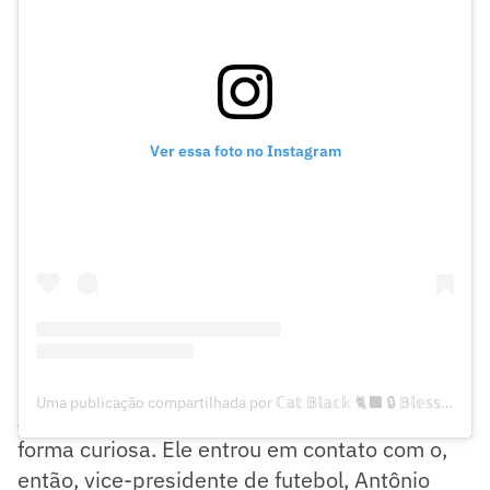
Ver essa foto no Instagram
Uma publicação compartilhada por ℂ𝕒𝕥 𝔹𝕝𝕒𝕔𝕜 🐈‍⬛ 🔒 𝔹𝕝𝕖𝕤𝕤𝕖𝕕 𝔾𝕠𝕕 (@caiquesantos23oficial)
A história de Caíque no Grêmio começa de
forma curiosa. Ele entrou em contato com o,
então, vice-presidente de futebol, Antônio