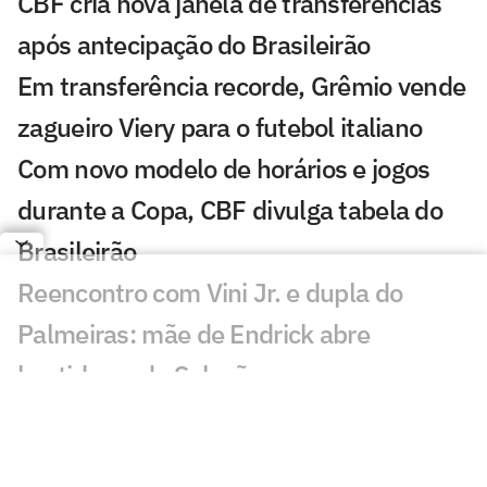
CBF cria nova janela de transferências
após antecipação do Brasileirão
Em transferência recorde, Grêmio vende
zagueiro Viery para o futebol italiano
Com novo modelo de horários e jogos
durante a Copa, CBF divulga tabela do
Brasileirão
Reencontro com Vini Jr. e dupla do
Palmeiras: mãe de Endrick abre
bastidores da Seleção
Intertemporada: Cruzeiro negocia
amistoso contra time da Série A