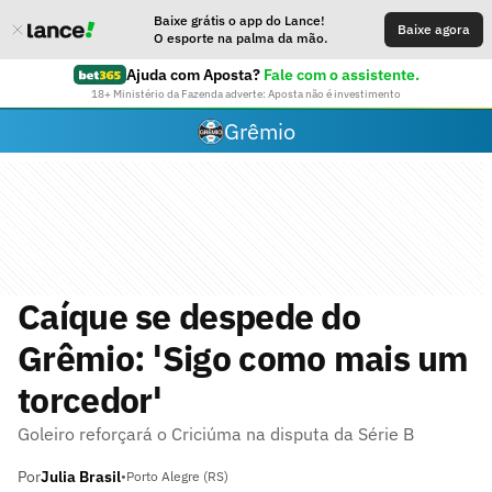
Baixe grátis o app do Lance!
Baixe agora
O esporte na palma da mão.
Ajuda com Aposta?
Fale com o assistente.
18+ Ministério da Fazenda adverte: Aposta não é investimento
Grêmio
Caíque se despede do
Grêmio: 'Sigo como mais um
torcedor'
Goleiro reforçará o Criciúma na disputa da Série B
Por
Julia Brasil
•
Porto Alegre (RS)