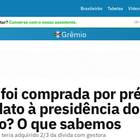
Brasileirão
Tabelas
Vídeo
tar?
Converse com o nosso assistente.
18+ 
Grêmio
foi comprada por pr
ato à presidência do
o? O que sabemos
teria adquirido 2/3 da dívida com gestora