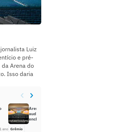
jornalista Luiz
ntício e pré-
a da Arena do
o. Isso daria
o
Arena do Grêmio reinaugura
auditório mais de um ano após
enchente no Rio Grande do Sul
1 ano
Grêmio
Há 1 ano