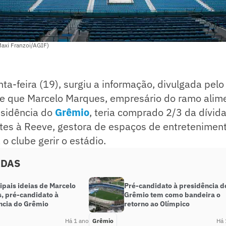
Maxi Franzoi/AGIF)
ta-feira (19), surgiu a informação, divulgada pelo 
de que Marcelo Marques, empresário do ramo alime
esidência do
Grêmio
, teria comprado 2/3 da dívid
tes à Reeve, gestora de espaços de entreteniment
o clube gerir o estádio.
ADAS
ipais ideias de Marcelo
Pré-candidato à presidência d
, pré-candidato à
Grêmio tem como bandeira o
ncia do Grêmio
retorno ao Olímpico
Há 1 ano
Grêmio
Há 