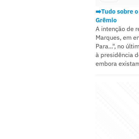
➡️Tudo sobre o
Grêmio
A intenção de r
Marques, em en
Para...", no úl
à presidência 
embora existam