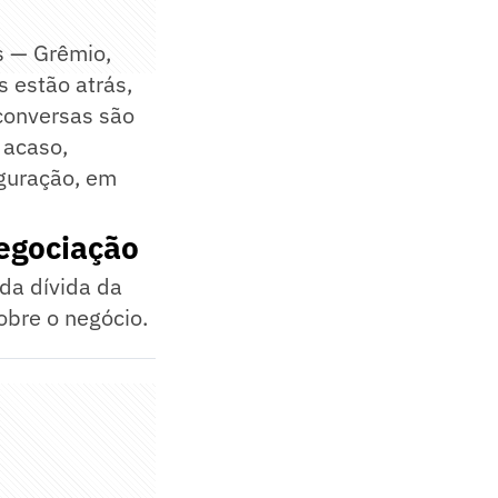
s — Grêmio,
 estão atrás,
 conversas são
 acaso,
uguração, em
egociação
da dívida da
obre o negócio.