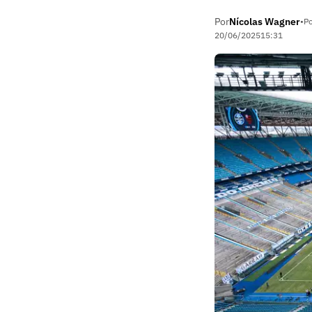
Por
Nícolas Wagner
•
Po
20/06/2025
15:31