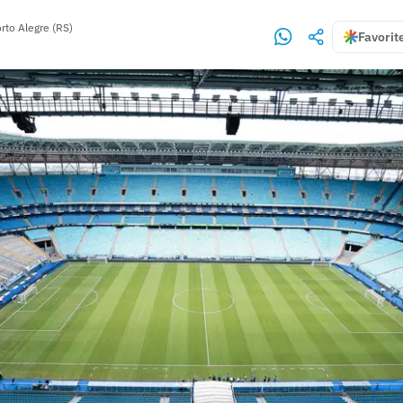
rto Alegre (RS)
Favorit