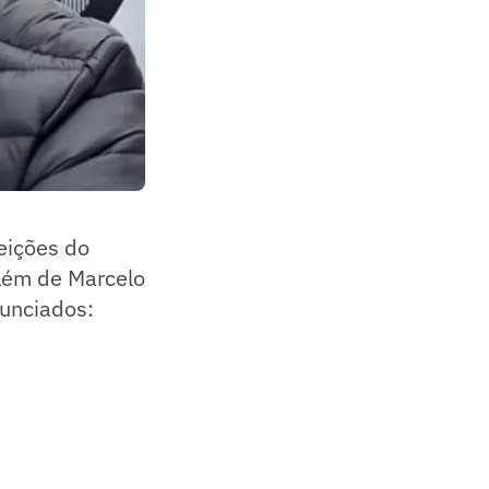
eições do
lém de Marcelo
nunciados: