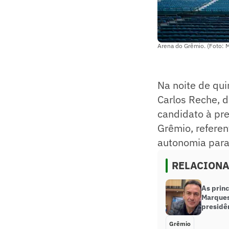
Arena do Grêmio. (Foto: 
Na noite de quin
Carlos Reche, 
candidato à pr
Grêmio, referen
autonomia para 
RELACION
As princ
Marques
presidê
Grêmio