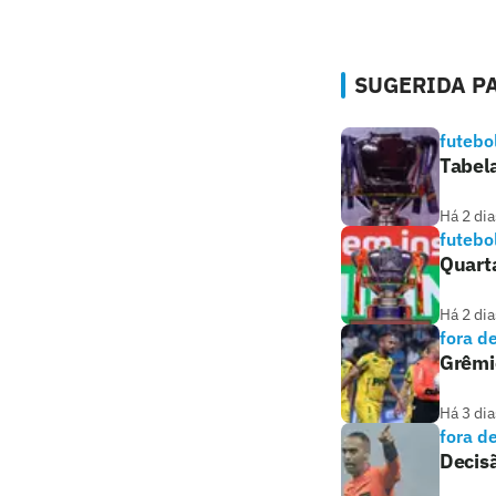
SUGERIDA PA
futebo
Tabela
Há 2 dia
futebo
Quarta
Há 2 dia
fora d
Grêmio
Há 3 dia
fora d
Decisã