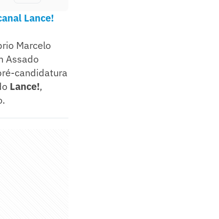
canal Lance!
prio Marcelo
Um Assado
 pré-candidatura
 do
Lance!
,
o.