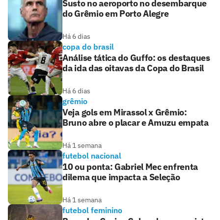
Susto no aeroporto no desembarque
do Grêmio em Porto Alegre
Há 6 dias
copa do brasil
Análise tática do Guffo: os destaques
da ida das oitavas da Copa do Brasil
Há 6 dias
grêmio
Veja gols em Mirassol x Grêmio:
Bruno abre o placar e Amuzu empata
Há 1 semana
futebol nacional
10 ou ponta: Gabriel Mec enfrenta
dilema que impacta a Seleção
Há 1 semana
futebol feminino