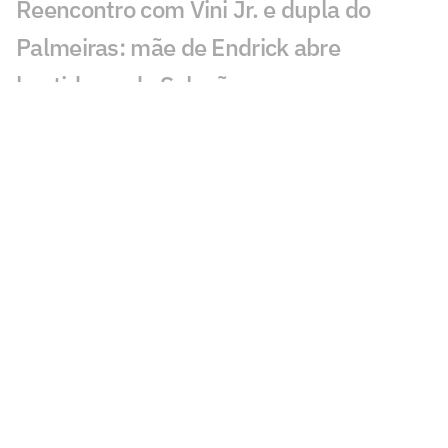
Reencontro com Vini Jr. e dupla do
Palmeiras: mãe de Endrick abre
bastidores da Seleção
Intertemporada: Cruzeiro negocia
amistoso contra time da Série A
Grêmio anuncia saída de Arthur após
impasse nas negociações por renovação
Lateral do sub-20 do Grêmio, Júlia
Arnold relembra início no futebol e apoio
da mãe
Craque da Coreia do Sul, Son jogou na
Arena do Grêmio e fez gol no Beira-Rio