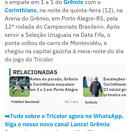
o empate em 1 a 1 do
Grêmio
com o
Corinthians
, na noite de quinta-feira (12), na
Arena do Grêmio, em Porto Alegre-RS, pela
12ª rodada do Campeonato Brasileiro. Após
servir a Seleção Uruguaia na Data Fifa, o
ponta voltou de carro de Montevidéu, e
chegou na capital gaúcha à meia-noite do dia
do jogo do Tricolor.
RELACIONADAS
Antes da parada, Grêmio
Escalações Gr
e Corinthians empatam
Corinthians: 
em 1 a 1 em Porto Alegre
11 inicial gre
primeira vez
Futebol Nacional
Há 1 ano
Grêmio
➡️Tudo sobre o Tricolor agora no WhatsApp.
Siga o nosso novo canal Lance! Grêmio