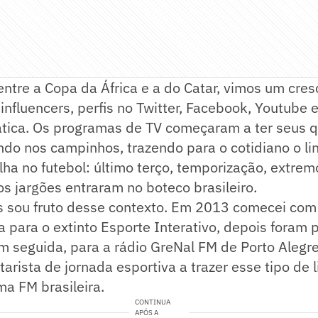
ntre a Copa da África e a do Catar, vimos um cre
influencers, perfis no Twitter, Facebook, Youtube 
tática. Os programas de TV começaram a ter seus
do nos campinhos, trazendo para o cotidiano o lin
ha no futebol: último terço, temporização, extremo
os jargões entraram no boteco brasileiro.
ois sou fruto desse contexto. Em 2013 comecei co
ca para o extinto Esporte Interativo, depois foram
 seguida, para a rádio GreNal FM de Porto Alegre,
arista de jornada esportiva a trazer esse tipo de
a FM brasileira.
CONTINUA
APÓS A