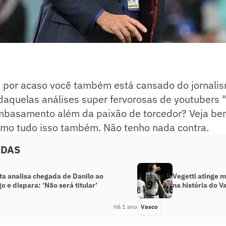
 por acaso você também está cansado do jornalis
daquelas análises super fervorosas de youtubers "
asamento além da paixão de torcedor? Veja bem
umo tudo isso também. Não tenho nada contra.
ADAS
ta analisa chegada de Danilo ao
Vegetti atinge 
 e dispara: ‘Não será titular’
na história do V
Há 1 ano
Vasco