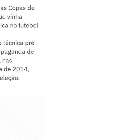
nas Copas de
ue vinha
ica no futebol
o técnica pré
ropaganda de
l nas
e de 2014,
eleção.