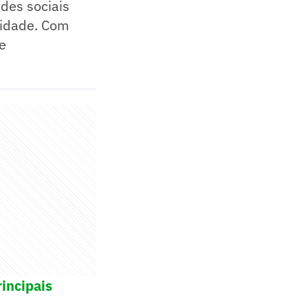
des sociais
didade. Com
e
incipais