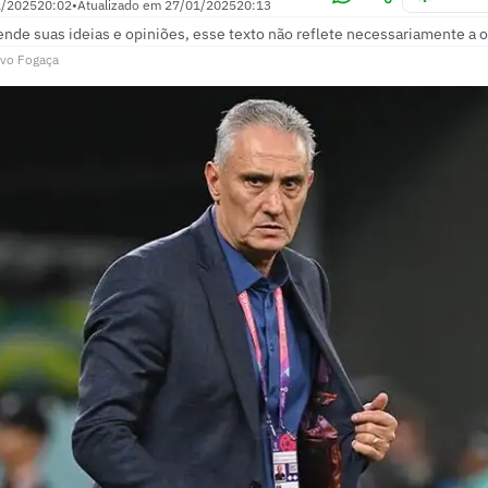
1/2025
20:02
•
Atualizado em
27/01/2025
20:13
ende suas ideias e opiniões, esse texto não reflete necessariamente a o
vo Fogaça