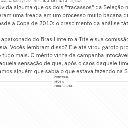
a análise tática / Foto: NELSON ALMEIDA / AFP</em>
úvida alguma que os dois "fracassos" da Seleção 
ram uma freada em um processo muito bacana q
sde a Copa de 2010: o crescimento da análise tát
apaixonado do Brasil inteiro a Tite e sua comissã
sia. Vocês lembram disso? Ele até virou garoto p
e tudo mais. O mérito vinha da campanha intocáve
 aquela sensação de que, após o caos daquele tim
hamos alguém que sabia o que estava fazendo na S
CONTINUA
APÓS A
PUBLICIDADE