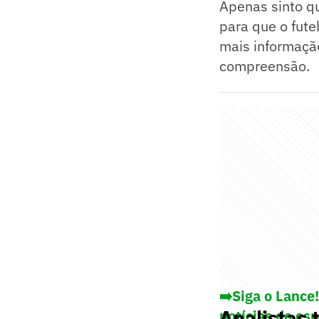
Apenas sinto qu
para que o fut
mais informação
compreensão.
➡️Siga o Lance
Analistas t
notícias do es