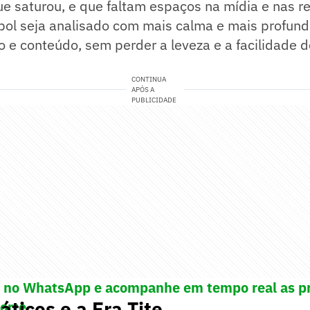
e saturou, e que faltam espaços na mídia e nas re
ebol seja analisado com mais calma e mais profun
 e conteúdo, sem perder a leveza e a facilidade d
CONTINUA
APÓS A
PUBLICIDADE
! no WhatsApp e acompanhe em tempo real as pr
áticos e a Era Tite
porte