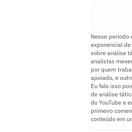
Nesse período e
exponencial de 
sobre análise 
analistas mexen
por quem trabal
apoiado, e outr
Eu falo isso p
de análise táti
do YouTube e em
primeiro coment
conteúdo em um