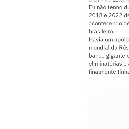
<em>Tite foi o símbolo d
Eu não tenho d
2018 e 2022 de
acontecendo de
brasileiro.
Havia um apoio 
mundial da Rús
banco gigante 
eliminatórias e
finalmente tín