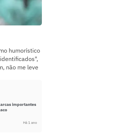
mo humorístico
identificados",
, não me leve
marcas importantes
asco
Há 1 ano