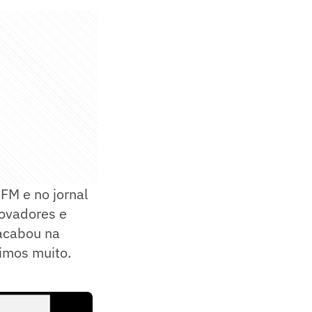
 FM e no jornal
novadores e
 acabou na
imos muito.