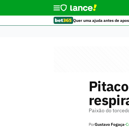
Quer uma ajuda antes de apos
Pitaco
respir
Paixão do torcedo
Por
Gustavo Fogaça
C
•