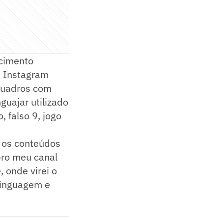
scimento
e Instagram
 quadros com
guajar utilizado
, falso 9, jogo
m os conteúdos
 pro meu canal
 onde virei o
 linguagem e