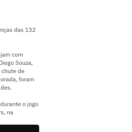
anças das 132
ejam com
Diego Souza,
o chute de
porada, foram
ades.
durante o jogo
rs, na