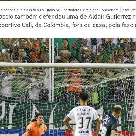
 pênatis que classificou o Timão na Libertadores, em plena Bombonera (Foto: St
ássio também defendeu uma de Aldaír Gutierrez 
eportivo Cali, da Colômbia, fora de casa, pela fase