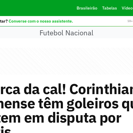
Brasileirão
Tabelas
Vídeo
tar?
Converse com o nosso assistente.
18+ 
Futebol Nacional
ca da cal! Corinthia
ense têm goleiros q
tem em disputa por
is