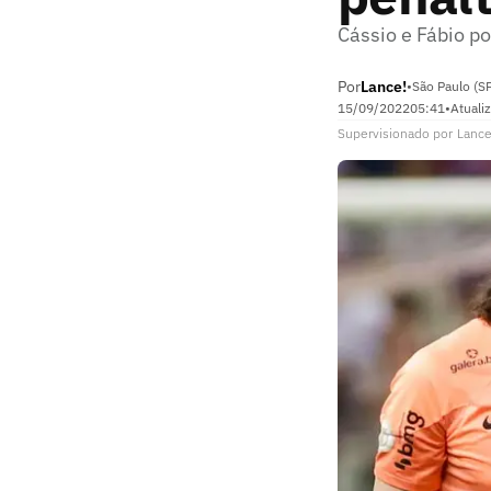
Cássio e Fábio p
Por
Lance!
•
São Paulo (S
15/09/2022
05:41
•
Atuali
Supervisionado
por
Lance