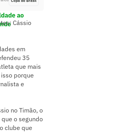
Copa do Brasil
Há 3 anos
uldade ao
ntes: Cássio
onde
idades em
defendeu 35
atleta que mais
 isso porque
nalista e
sio no Timão, o
a que o segundo
 o clube que