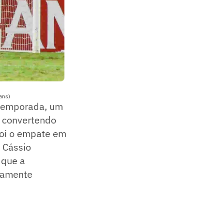
ans)
a temporada, um
o convertendo
 foi o empate em
, Cássio
 que a
mamente