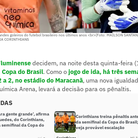
randes goleiros do futebol brasileiro nos últimos anos <br>(Foto: MAILSON SANT
IA CORINTHIANS
Fluminense
decidem, na noite desta quinta-feira 
a
Copa do Brasil
. Como o
jogo de ida, há três se
a 2, no estádio do Maracanã
, uma nova igualda
ímica Arena, levará a decisão para os pênaltis.
ADAS
ra gente grande’, afirma
Corinthians treina pênaltis ant
uedes, do Corinthians,
da semifinal da Copa do Brasil
a semifinal da Copa do
veja provável escalação
Corinthians
Há 3