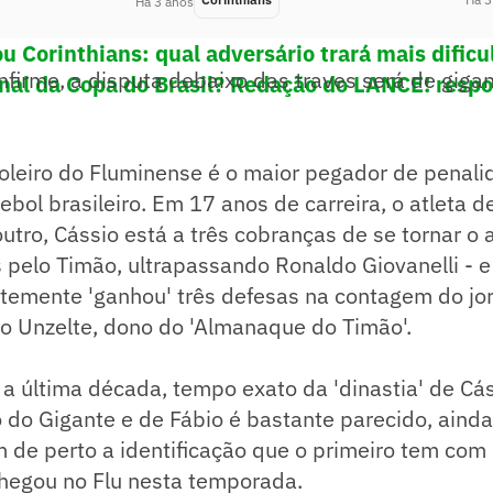
Há 3 anos
u Corinthians: qual adversário trará mais dific
nfirme, a disputa debaixo das traves será de giga
nal da Copa do Brasil? Redação do LANCE! resp
goleiro do Fluminense é o maior pegador de penal
tebol brasileiro. Em 17 anos de carreira, o atleta 
utro, Cássio está a três cobranças de se tornar o 
 pelo Timão, ultrapassando Ronaldo Giovanelli - e
temente 'ganhou' três defesas na contagem do jor
so Unzelte, dono do 'Almanaque do Timão'.
a última década, tempo exato da 'dinastia' de Cás
 do Gigante e de Fábio é bastante parecido, aind
 de perto a identificação que o primeiro tem com
chegou no Flu nesta temporada.