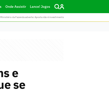
s
Onde Assistir
Lance! Jogos
Ministério da Fazenda adverte: Aposta não é investimento
ns e
ue se