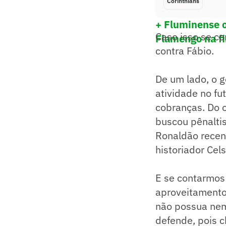
Corinthians
+ Fluminense o
Caso isso se co
Flamengo na fi
contra Fábio.
De um lado, o 
atividade no fu
cobranças. Do o
buscou pênaltis
Ronaldão recen
historiador Cel
E se contarmos 
aproveitamento
não possua nem
defende, pois 