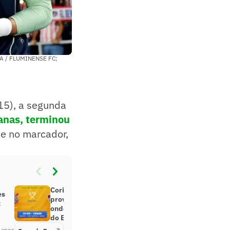
ANA / FLUMINENSE FC;
(15), a segunda
manas, terminou
de no marcador,
Corinthians x Fluminense:
es
prováveis times, desfalques e
;
onde assistir à semifinal da Copa
do Brasil
 anos