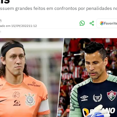
ossuem grandes feitos em confrontos por penalidades n
P)
Favorit
zado em
15/09/2022
11:12
!