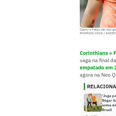
Cássio e Fábio são dos g
RODRIGO COCA / AGENC
Corinthians
e
vaga na final d
empatado em 2 
agora na Neo Qu
RELACION
‘Jogo pa
Róger G
antes d
Brasil