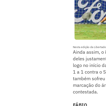
Nesta edição da Libertado
Ainda assim, o 
deles justament
logo no início 
1 a 1 contra o 
também sofreu 
marcação do ár
contestada.
FÁBIO