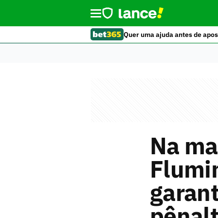
Quer uma ajuda antes de apos
Na mar
Flumin
garan
pênalt