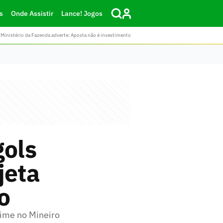
s
Onde Assistir
Lance! Jogos
Ministério da Fazenda adverte: Aposta não é investimento
gols
jeta
o
time no Mineiro