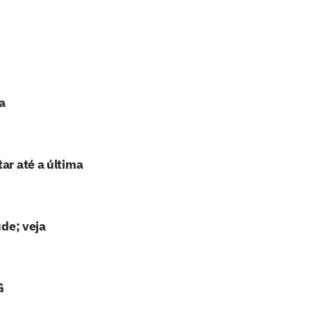
a
ar até a última
ude; veja
G