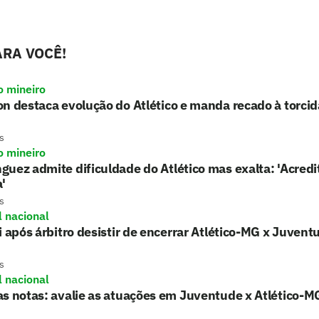
RA VOCÊ!
o mineiro
n destaca evolução do Atlético e manda recado à torcid
s
o mineiro
uez admite dificuldade do Atlético mas exalta: 'Acredit
'
s
l nacional
i após árbitro desistir de encerrar Atlético-MG x Juvent
s
l nacional
s notas: avalie as atuações em Juventude x Atlético-M