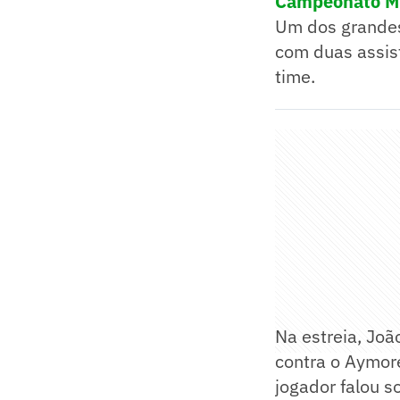
Campeonato Mi
Um dos grandes
com duas assist
time.
Na estreia, Joã
contra o Aymoré
jogador falou s