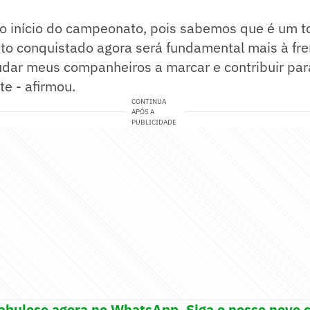
m o início do campeonato, pois sabemos que é um to
to conquistado agora será fundamental mais à fre
udar meus companheiros a marcar e contribuir para
te - afirmou.
CONTINUA
APÓS A
PUBLICIDADE
abuloso agora no WhatsApp. Siga o nosso novo c