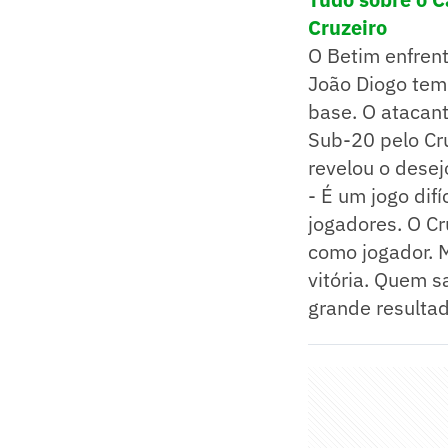
Cruzeiro
O Betim enfren
João Diogo tem
base. O atacant
Sub-20 pelo Cru
revelou o dese
- É um jogo dif
jogadores. O Cr
como jogador. 
vitória. Quem s
grande resultado