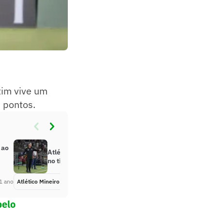
tim vive um
s pontos.
 ao
Atlético-MG: técnico vê evolução
no time que disputa o Mineiro
1 ano
Atlético Mineiro
Há 1 ano
pelo