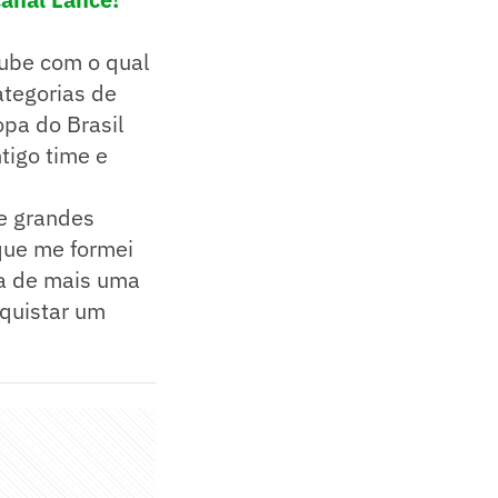
lube com o qual
ategorias de
pa do Brasil
tigo time e
 e grandes
 que me formei
ca de mais uma
nquistar um