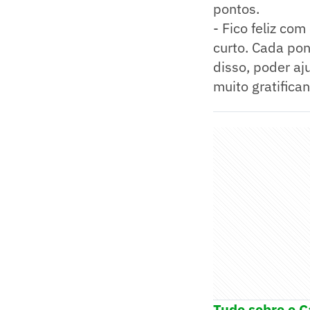
pontos.
- Fico feliz co
curto. Cada pon
disso, poder aj
muito gratifican
Tudo sobre o C