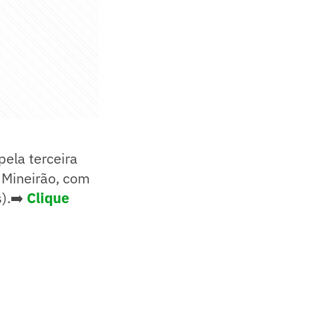
pela terceira
 Mineirão, com
s).➡️
Clique