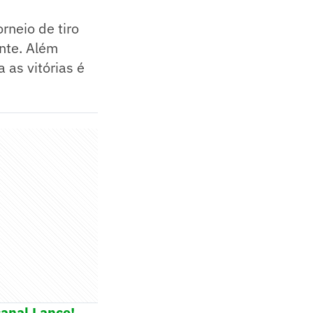
rneio de tiro
nte. Além
 as vitórias é
anal Lance!