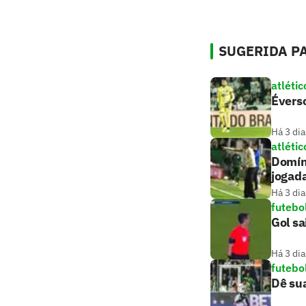
SUGERIDA PA
atlétic
Éverso
Há 3 dia
atlétic
Domíng
jogada
Há 3 dia
futebo
Gol sa
Há 3 dia
futebo
Dê sua