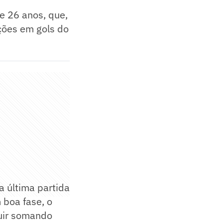
de 26 anos, que,
ações em gols do
a última partida
 boa fase, o
guir somando