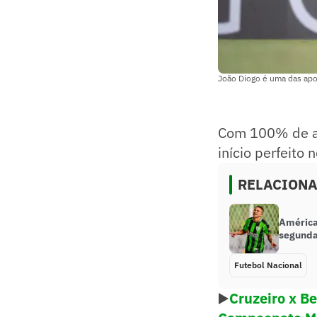
João Diogo é uma das apo
Com 100% de ap
início perfeito
RELACION
América
segunda
Futebol Nacional
▶️
Cruzeiro x Be