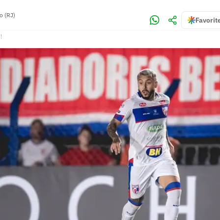
o (RJ)
Favorit
!