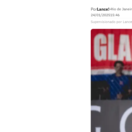
Por
Lance!
•
Rio de Janeir
24/01/2025
15:46
Supervisionado
por
Lance