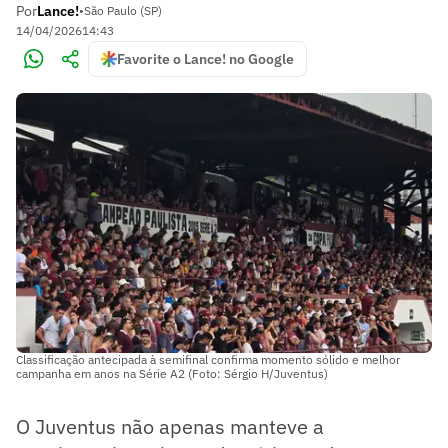
Por
Lance!
•
São Paulo (SP)
14/04/2026
14:43
Favorite o Lance! no Google
Classificação antecipada à semifinal confirma momento sólido e melhor
campanha em anos na Série A2 (Foto: Sérgio H/Juventus)
O Juventus não apenas manteve a