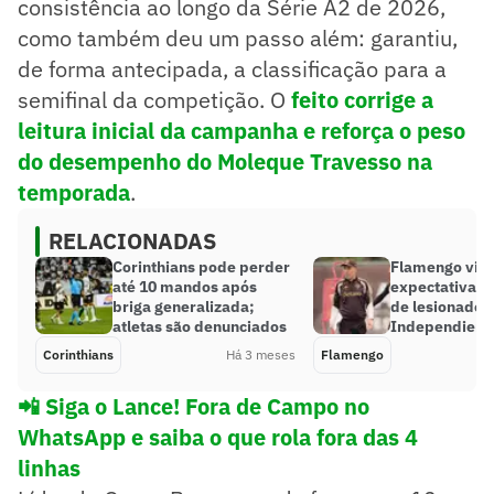
consistência ao longo da Série A2 de 2026,
como também deu um passo além: garantiu,
de forma antecipada, a classificação para a
semifinal da competição. O
feito corrige a
leitura inicial da campanha e reforça o peso
do desempenho do Moleque Travesso na
temporada
.
RELACIONADAS
Corinthians pode perder
Flamengo viv
até 10 mandos após
expectativa p
briga generalizada;
de lesionado 
atletas são denunciados
Independiente
Corinthians
Há 3 meses
Flamengo
📲 Siga o Lance! Fora de Campo no
WhatsApp e saiba o que rola fora das 4
linhas