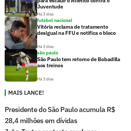
para escalar o Atlético contra o
Juventude
Há 3 dias
futebol nacional
Vitória reclama de tratamento
desigual na FFU e notifica o bloco
Há 3 dias
são paulo
São Paulo tem retorno de Bobadilla
aos treinos
Há 3 dias
MAIS LANCE!
Presidente do São Paulo acumula R$
28,4 milhões em dívidas