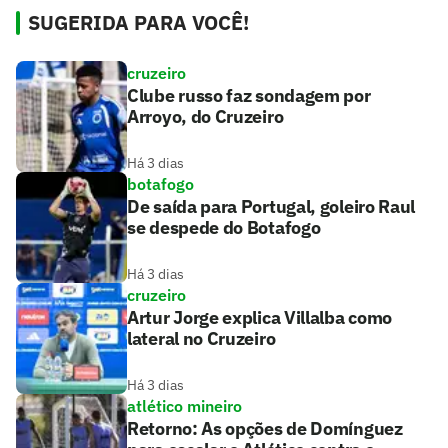
SUGERIDA PARA VOCÊ!
cruzeiro
Clube russo faz sondagem por
Arroyo, do Cruzeiro
Há 3 dias
botafogo
De saída para Portugal, goleiro Raul
se despede do Botafogo
Há 3 dias
cruzeiro
Artur Jorge explica Villalba como
lateral no Cruzeiro
Há 3 dias
atlético mineiro
Retorno: As opções de Domínguez