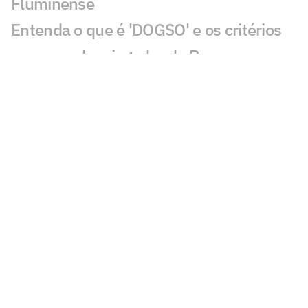
Fluminense
Entenda o que é 'DOGSO' e os critérios
para expulsar jogador do Remo
Vasco defende negócio com Lamacchia
em resposta à agência reguladora
Fluminense x Vasco: CBF envia ofício
para corrigir cartão do jogo de ida
Confira escalação do Cruzeiro contra a
Chapecoense
Entenda por que Cauly fará São Paulo
economizar quantia milionária
Wesley acerta com o Cruzeiro após