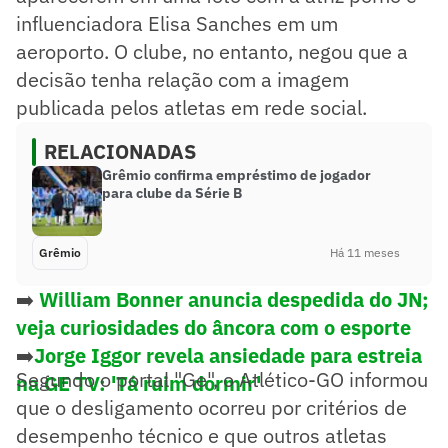
influenciadora Elisa Sanches em um
aeroporto. O clube, no entanto, negou que a
decisão tenha relação com a imagem
publicada pelos atletas em rede social.
RELACIONADAS
Grêmio confirma empréstimo de jogador
para clube da Série B
Grêmio
Há 11 meses
➡️
William Bonner anuncia despedida do JN;
veja curiosidades do âncora com o esporte
➡️
Jorge Iggor revela ansiedade para estreia
Segundo o portal "Ge", o Atlético-GO informou
na GE TV: 'Tá ruim dormir'
que o desligamento ocorreu por critérios de
desempenho técnico e que outros atletas