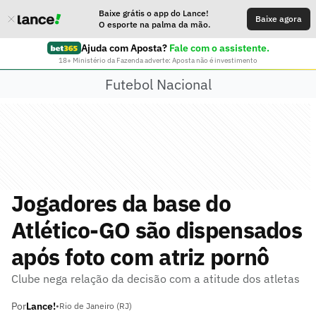
Baixe grátis o app do Lance!
Baixe agora
O esporte na palma da mão.
Ajuda com Aposta?
Fale com o assistente.
18+ Ministério da Fazenda adverte: Aposta não é investimento
Futebol Nacional
Jogadores da base do
Atlético-GO são dispensados
após foto com atriz pornô
Clube nega relação da decisão com a atitude dos atletas
Por
Lance!
•
Rio de Janeiro (RJ)