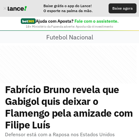
Baixe grátis o app do Lance!
Baixe agora
O esporte na palma da mão.
Ajuda com Aposta?
Fale com o assistente.
18+ Ministério da Fazenda adverte: Aposta não é investimento
Futebol Nacional
Fabrício Bruno revela que
Gabigol quis deixar o
Flamengo pela amizade com
Filipe Luís
Defensor está com a Raposa nos Estados Unidos