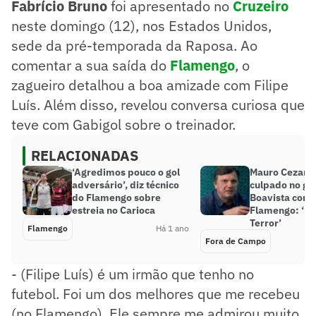
Fabrício Bruno
foi apresentado no
Cruzeiro
neste domingo (12), nos Estados Unidos,
sede da pré-temporada da Raposa. Ao
comentar a sua saída do
Flamengo
, o
zagueiro detalhou a boa amizade com Filipe
Luís. Além disso, revelou conversa curiosa que
teve com Gabigol sobre o treinador.
RELACIONADAS
‘Agredimos pouco o gol
Mauro Cezar 
adversário’, diz técnico
culpado no go
do Flamengo sobre
Boavista contr
estreia no Carioca
Flamengo: ‘Fi
Terror’
Flamengo
Há 1 ano
Fora de Campo
- (Filipe Luís) é um irmão que tenho no
futebol. Foi um dos melhores que me recebeu
(no Flamengo). Ele sempre me admirou muito