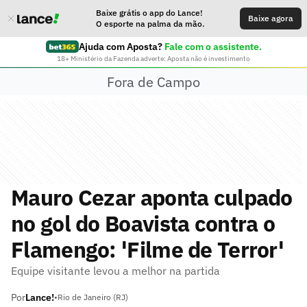
Baixe grátis o app do Lance!
Baixe agora
O esporte na palma da mão.
Ajuda com Aposta?
Fale com o assistente.
18+ Ministério da Fazenda adverte: Aposta não é investimento
Fora de Campo
Mauro Cezar aponta culpado
no gol do Boavista contra o
Flamengo: 'Filme de Terror'
Equipe visitante levou a melhor na partida
Por
Lance!
•
Rio de Janeiro (RJ)