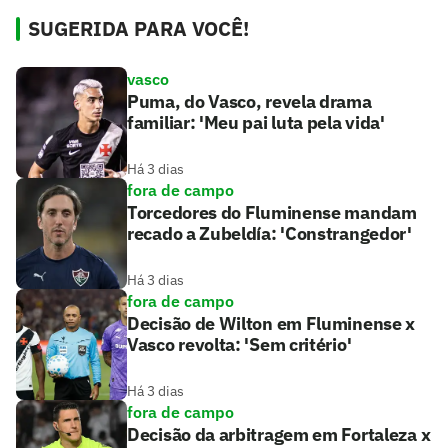
SUGERIDA PARA VOCÊ!
vasco
Puma, do Vasco, revela drama
familiar: 'Meu pai luta pela vida'
Há 3 dias
fora de campo
Torcedores do Fluminense mandam
recado a Zubeldía: 'Constrangedor'
Há 3 dias
fora de campo
Decisão de Wilton em Fluminense x
Vasco revolta: 'Sem critério'
Há 3 dias
fora de campo
Decisão da arbitragem em Fortaleza x