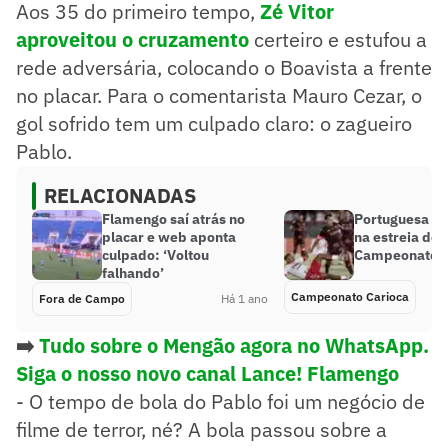
Aos 35 do primeiro tempo,
Zé Vitor
aproveitou o cruzamento
certeiro e estufou a
rede adversária, colocando o Boavista a frente
no placar. Para o comentarista Mauro Cezar, o
gol sofrido tem um culpado claro: o zagueiro
Pablo.
RELACIONADAS
Flamengo saí atrás no
Portuguesa v
placar e web aponta
na estreia do
culpado: ‘Voltou
Campeonato C
falhando’
Campeonato Carioca
Fora de Campo
Há 1 ano
➡️
Tudo sobre o Mengão agora no WhatsApp.
Siga o nosso novo canal Lance! Flamengo
- O tempo de bola do Pablo foi um negócio de
filme de terror, né? A bola passou sobre a