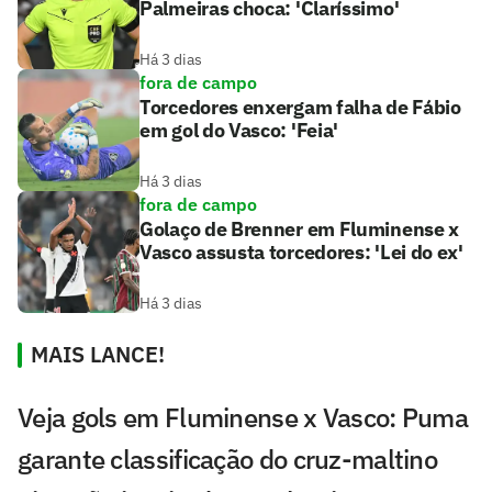
Palmeiras choca: 'Claríssimo'
Há 3 dias
fora de campo
Torcedores enxergam falha de Fábio
em gol do Vasco: 'Feia'
Há 3 dias
fora de campo
Golaço de Brenner em Fluminense x
Vasco assusta torcedores: 'Lei do ex'
Há 3 dias
MAIS LANCE!
Veja gols em Fluminense x Vasco: Puma
garante classificação do cruz-maltino