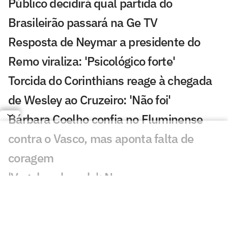
Público decidirá qual partida do
Brasileirão passará na Ge TV
Resposta de Neymar a presidente do
Remo viraliza: 'Psicológico forte'
Torcida do Corinthians reage à chegada
de Wesley ao Cruzeiro: 'Não foi'
Bárbara Coelho confia no Fluminense
contra o Vasco, mas aponta falta de
coragem
'Vagabundeando': Neymar provoca
presidente do Remo nas redes
Golaço de Deossa contra o Arsenal