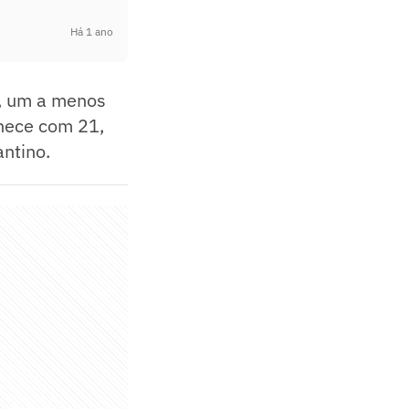
Há 1 ano
, um a menos
anece com 21,
antino.