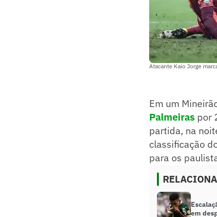
Atacante Kaio Jorge marca
Em um Mineirão
Palmeiras
por 2
partida, na noi
classificação d
para os paulist
RELACION
Escalaçã
em desp