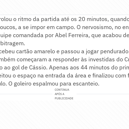
rolou o ritmo da partida até os 20 minutos, quand
oucos, a se impor em campo. O nervosismo, no en
quipe comandada por Abel Ferreira, que acabou d
rbitragem.
ecebeu cartão amarelo e passou a jogar pendurado
também começaram a responder às investidas do C
o ao gol de Cássio. Apenas aos 44 minutos do pri
itou o espaço na entrada da área e finalizou com 
lo. O goleiro espalmou para escanteio.
CONTINUA
APÓS A
PUBLICIDADE