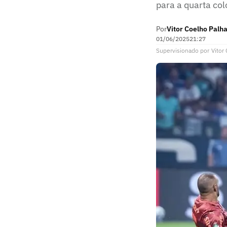
para a quarta co
Por
Vitor Coelho Palh
01/06/2025
21:27
Supervisionado
por
Vitor