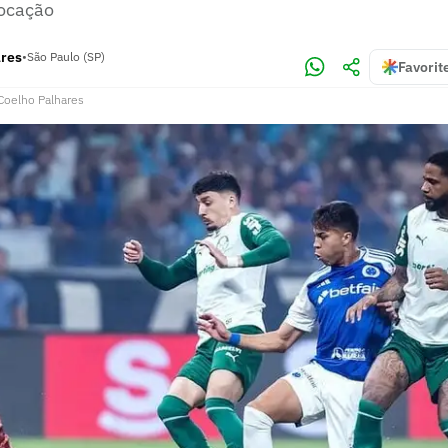
locação
ares
•
São Paulo (SP)
Favorit
 Coelho Palhares