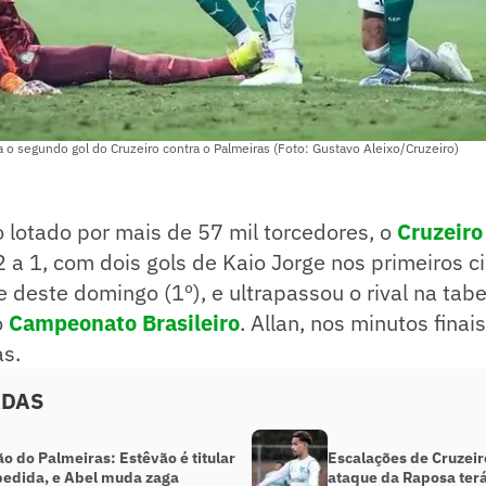
 o segundo gol do Cruzeiro contra o Palmeiras (Foto: Gustavo Aleixo/Cruzeiro)
 lotado por mais de 57 mil torcedores, o
Cruzeiro
 a 1, com dois gols de Kaio Jorge nos primeiros c
te deste domingo (1º), e ultrapassou o rival na tab
o
Campeonato Brasileiro
. Allan, nos minutos finai
as.
ADAS
o do Palmeiras: Estêvão é titular
Escalações de Cruzeir
edida, e Abel muda zaga
ataque da Raposa te