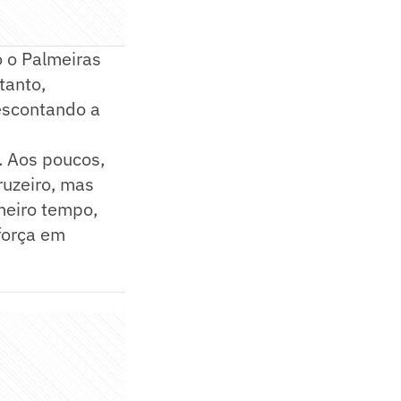
o o Palmeiras
tanto,
escontando a
. Aos poucos,
ruzeiro, mas
meiro tempo,
força em