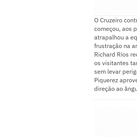
O Cruzeiro cont
começou, aos p
atrapalhou a e
frustração na a
Richard Ríos r
os visitantes 
sem levar perig
Piquerez aprove
direção ao ângu