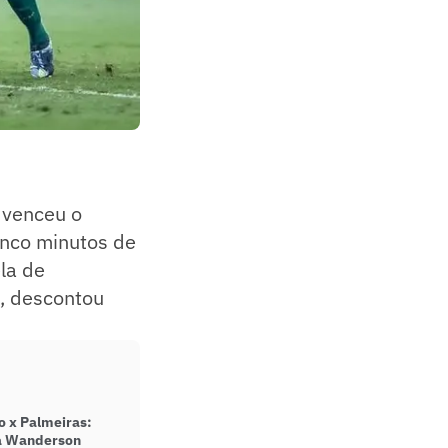
venceu o
inco minutos de
ela de
s, descontou
o x Palmeiras:
rá Wanderson