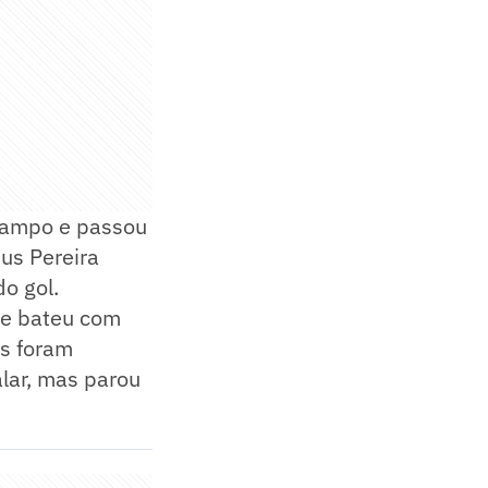
 campo e passou
us Pereira
o gol.
o e bateu com
is foram
lar, mas parou