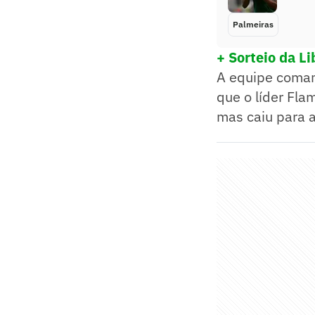
Palmeiras
+ Sorteio da Li
A equipe coman
que o líder Fl
mas caiu para a