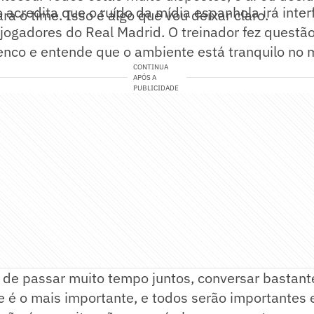
 acredita que o ruído da mídia espanhola irá interf
ra o time. Isso é algo que vou deixar claro.
jogadores do Real Madrid. O treinador fez questã
lenco e entende que o ambiente está tranquilo no
CONTINUA
APÓS A
PUBLICIDADE
 de passar muito tempo juntos, conversar bastante 
e é o mais importante, e todos serão importantes 