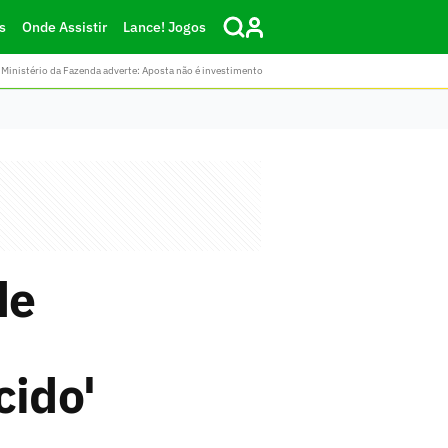
s
Onde Assistir
Lance! Jogos
Ministério da Fazenda adverte: Aposta não é investimento
de
cido'