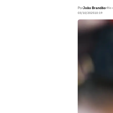
Por
João Brandão
•
Rio 
03/10/2025
10:19