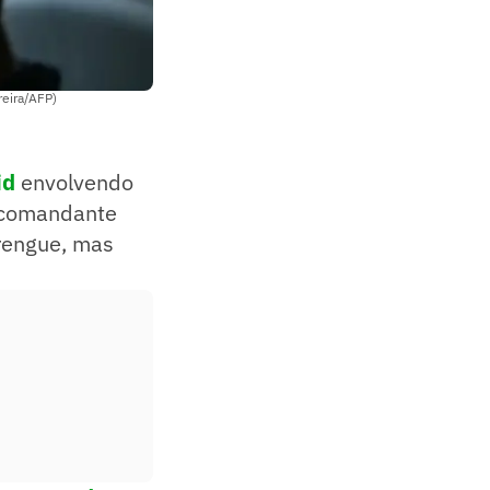
reira/AFP)
id
envolvendo
o comandante
rengue, mas