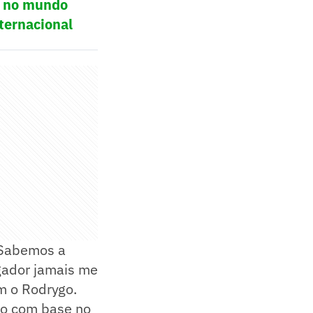
ol no mundo
ternacional
. Sabemos a
gador jamais me
m o Rodrygo.
do com base no