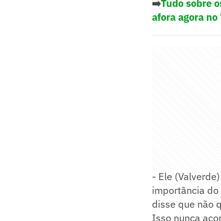
➡️
Tudo sobre o
afora agora no
- Ele (Valverd
importância do 
disse que não 
Isso nunca acon