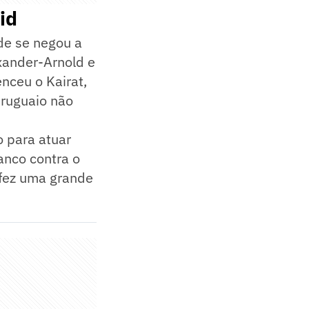
id
de se negou a
exander-Arnold e
nceu o Kairat,
uruguaio não
 para atuar
anco contra o
e fez uma grande