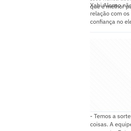
Xabi Alonso não
que é melhor pa
relação com os 
confiança no e
- Temos a sorte
coisas. A equip