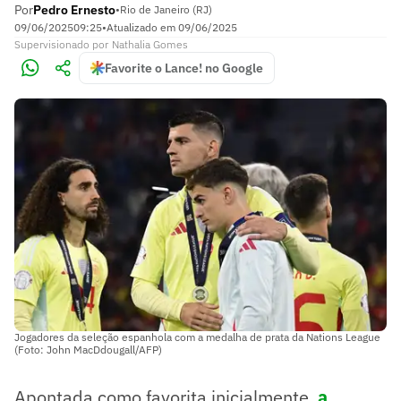
Por
Pedro Ernesto
•
Rio de Janeiro (RJ)
09/06/2025
09:25
•
Atualizado em
09/06/2025
Supervisionado
por
Nathalia Gomes
Favorite o Lance! no Google
Jogadores da seleção espanhola com a medalha de prata da Nations League
(Foto: John MacDdougall/AFP)
Apontada como favorita inicialmente,
a