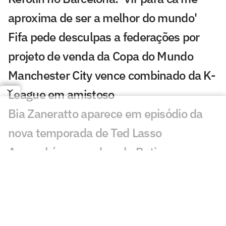
aproxima de ser a melhor do mundo'
Fifa pede desculpas a federações por
projeto de venda da Copa do Mundo
Manchester City vence combinado da K-
League em amistoso
Bia Zaneratto aparece em episódio da
nova temporada de Ted Lasso
Arsenal é superado pelo Betis em
amistoso com golaço de Deossa
PSG sofre dura derrota em amistoso
pré-temporada para o Mallorca