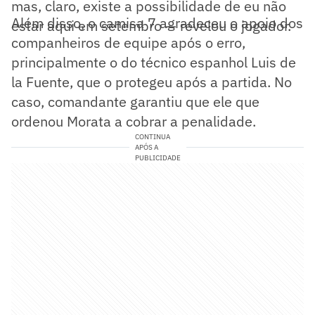
mas, claro, existe a possibilidade de eu não
Além disso, o camisa 7 agradeceu o apoio dos
estar aqui em setembro — revelou o jogador.
companheiros de equipe após o erro,
principalmente o do técnico espanhol Luis de
la Fuente, que o protegeu após a partida. No
caso, comandante garantiu que ele que
ordenou Morata a cobrar a penalidade.
CONTINUA
APÓS A
PUBLICIDADE