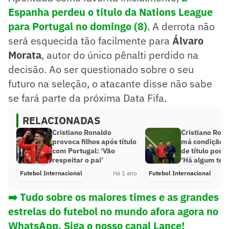
Espanha perdeu o título da Nations League
para Portugal no domingo (8)
. A derrota não
será esquecida tão facilmente para
Álvaro
Morata
, autor do único pênalti perdido na
decisão. Ao ser questionado sobre o seu
futuro na seleção, o atacante disse não sabe
se fará parte da próxima Data Fifa.
RELACIONADAS
Cristiano Ronaldo
Cristiano Rona
provoca filhos após título
má condição fí
com Portugal: ‘Vão
de título por P
respeitar o pai’
‘Há algum te
Futebol Internacional
Há 1 ano
Futebol Internacional
➡️ Tudo sobre os maiores times e as grandes
estrelas do futebol no mundo afora agora no
WhatsApp. Siga o nosso canal Lance!