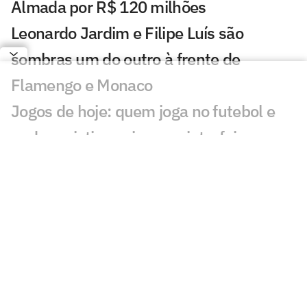
Almada por R$ 120 milhões
Leonardo Jardim e Filipe Luís são
sombras um do outro à frente de
Flamengo e Monaco
Jogos de hoje: quem joga no futebol e
onde assistir ao vivo – quinta-feira
(06/08/2026)
Messi brilha em primeiro jogo como
titular no Inter Miami pós-Copa
Kerolin no Barcelona: 'Vir para cá me
aproxima de ser a melhor do mundo'
Fifa pede desculpas a federações por