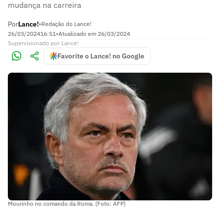
mudança na carreira
Por
Lance!
•
Redação do Lance!
26/03/2024
16:51
•
Atualizado em
26/03/2024
Supervisionado
por
Lance!
Favorite o Lance! no Google
Mourinho no comando da Roma. (Foto: AFP)