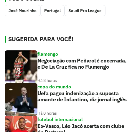
José Mourinho
Portugal
Saudi Pro League
SUGERIDA PARA VOCÊ!
flamengo
Negociação com Peñarol é encerrada,
e De La Cruz fica no Flamengo
Há 8 horas
copa do mundo
Uefa pagou indenização a suposta
amante de Infantino, diz jornal inglês
Há 8 horas
futebol internacional
Ex-Vasco, Léo Jacó acerta com clube