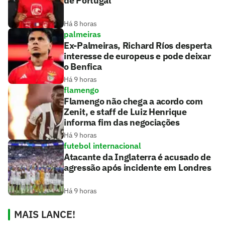
de Portugal
Há 8 horas
palmeiras
Ex-Palmeiras, Richard Ríos desperta
interesse de europeus e pode deixar
o Benfica
Há 9 horas
flamengo
Flamengo não chega a acordo com
Zenit, e staff de Luiz Henrique
informa fim das negociações
Há 9 horas
futebol internacional
Atacante da Inglaterra é acusado de
agressão após incidente em Londres
Há 9 horas
MAIS LANCE!