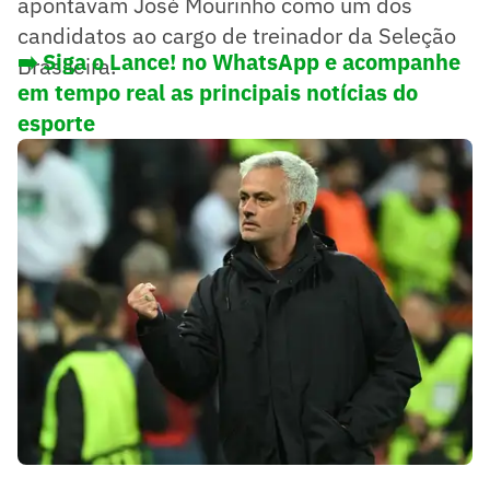
apontavam José Mourinho como um dos
candidatos ao cargo de treinador da Seleção
➡️ Siga o Lance! no WhatsApp e acompanhe
Brasileira.
em tempo real as principais notícias do
esporte