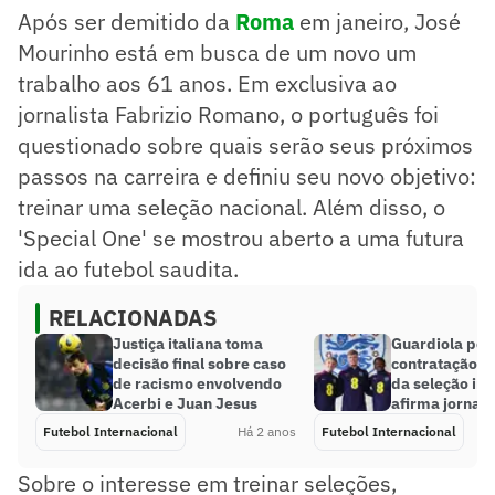
Após ser demitido da
Roma
em janeiro, José
Mourinho está em busca de um novo um
trabalho aos 61 anos. Em exclusiva ao
jornalista Fabrizio Romano, o português foi
questionado sobre quais serão seus próximos
passos na carreira e definiu seu novo objetivo:
treinar uma seleção nacional. Além disso, o
'Special One' se mostrou aberto a uma futura
ida ao futebol saudita.
RELACIONADAS
Justiça italiana toma
Guardiola ped
decisão final sobre caso
contratação d
de racismo envolvendo
da seleção ing
Acerbi e Juan Jesus
afirma jornal
Futebol Internacional
Há 2 anos
Futebol Internacional
Sobre o interesse em treinar seleções,