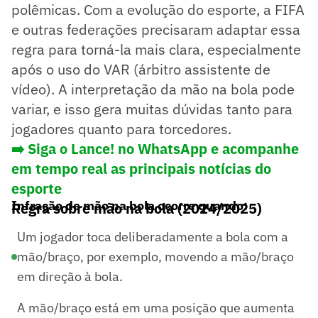
polêmicas. Com a evolução do esporte, a FIFA
e outras federações precisaram adaptar essa
regra para torná-la mais clara, especialmente
após o uso do VAR (árbitro assistente de
vídeo). A interpretação da mão na bola pode
variar, e isso gera muitas dúvidas tanto para
jogadores quanto para torcedores.
➡️ Siga o Lance! no WhatsApp e acompanhe
em tempo real as principais notícias do
esporte
Infração de mão na bola ocorre quando:
Regra sobre mão na bola (2024/2025)
Um jogador toca deliberadamente a bola com a
mão/braço, por exemplo, movendo a mão/braço
em direção à bola.
A mão/braço está em uma posição que aumenta