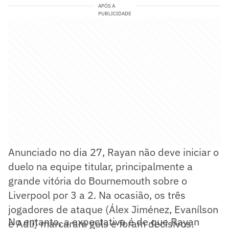
APÓS A
PUBLICIDADE
Anunciado no dia 27, Rayan não deve iniciar o
duelo na equipe titular, principalmente a
grande vitória do Bournemouth sobre o
Liverpool por 3 a 2. Na ocasião, os três
jogadores de ataque (Álex Jiménez, Evanílson
No entanto, a expectativa é de que Rayan
e Adli) marcaram gols e foram decisivos.