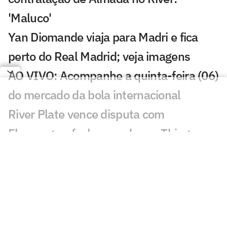
'Maluco'
Yan Diomande viaja para Madri e fica
perto do Real Madrid; veja imagens
AO VIVO: Acompanhe a quinta-feira (06)
do mercado da bola internacional
River Plate vence disputa com
Flamengo e fecha acordo por Thiago
Almada por R$ 120 milhões
Leonardo Jardim e Filipe Luís são
sombras um do outro à frente de
Flamengo e Monaco