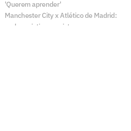
'Querem aprender'
Manchester City x Atlético de Madrid:
onde assistir ao amistoso
Arsenal mira novo reforço após
renovação de Vini Jr com o Real Madrid
Análise tática do Guffo: como encaixar
Rodri no Barcelona?
'Herói' do Barcelona vira rival de Messi e
Suárez na MLS
Em meio ao interesse do Flamengo,
técnico do Zenit comenta situação de
Luiz Henrique