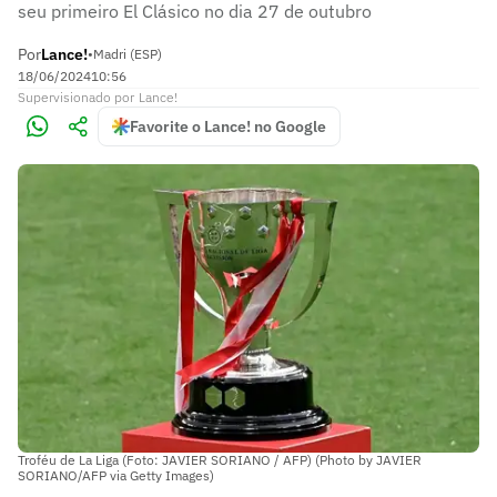
seu primeiro El Clásico no dia 27 de outubro
Por
Lance!
•
Madri (ESP)
18/06/2024
10:56
Supervisionado
por
Lance!
Favorite o Lance! no Google
Troféu de La Liga (Foto: JAVIER SORIANO / AFP) (Photo by JAVIER
SORIANO/AFP via Getty Images)