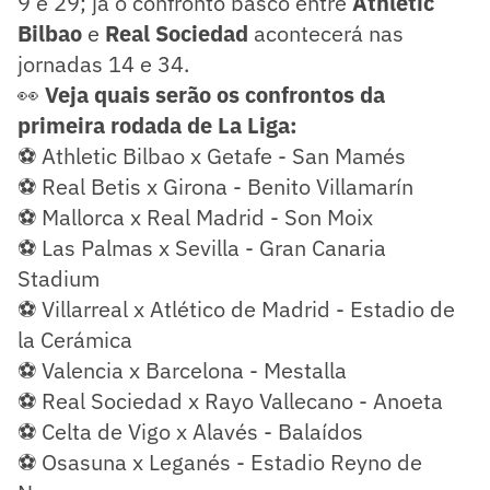
9 e 29; já o confronto basco entre
Athletic
Bilbao
e
Real Sociedad
acontecerá nas
jornadas 14 e 34.
👀
Veja quais serão os confrontos da
primeira rodada de La Liga:
⚽ Athletic Bilbao x Getafe - San Mamés
⚽ Real Betis x Girona - Benito Villamarín
⚽ Mallorca x Real Madrid - Son Moix
⚽ Las Palmas x Sevilla - Gran Canaria
Stadium
⚽ Villarreal x Atlético de Madrid - Estadio de
la Cerámica
⚽ Valencia x Barcelona - Mestalla
⚽ Real Sociedad x Rayo Vallecano - Anoeta
⚽ Celta de Vigo x Alavés - Balaídos
⚽ Osasuna x Leganés - Estadio Reyno de