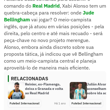
comando do
Real Madrid
, Xabi Alonso tem um
quebra-cabeça para resolver: onde
Jude
Bellingham
vai jogar? O meio-campista
inglês, que já atuou em várias posições - pela
direita, pelo centro e até mais recuado - será
peça-chave no novo projeto merengue.
Alonso, embora ainda discreto sobre sua
proposta tática, já indicou que vê Bellingham
como um meio-campista central e planeja
aproveitá-lo de maneira mais eficiente.
RELACIONADAS
Reinier, ex-Flamengo,
Julián Alvarez
deixa o Granada e volta
aconselham M
ao Real Madrid
sobre ida ao 
Futebol Internacional
Há 1 ano
Futebol Internacional