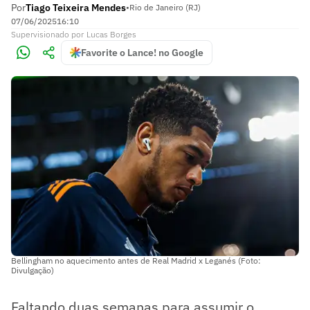
Por
Tiago Teixeira Mendes
•
Rio de Janeiro (RJ)
07/06/2025
16:10
Supervisionado
por
Lucas Borges
Favorite o Lance! no Google
Bellingham no aquecimento antes de Real Madrid x Leganés (Foto:
Divulgação)
Faltando duas semanas para assumir o