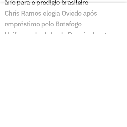
ano para o prodígio brasileiro
Chris Ramos elogia Oviedo após
empréstimo pelo Botafogo
Uniforme de clube da Premier League
chama atenção: 'Mais Flamengo'
Herói da Copa do Mundo não descarta
saída do Barcelona
Jovem Pan fecha acordo para transmitir
campeonato europeu
Chelsea oficializa contratação de Jordan
Henderson por duas temporadas
Vini Jr impressiona com golaço em