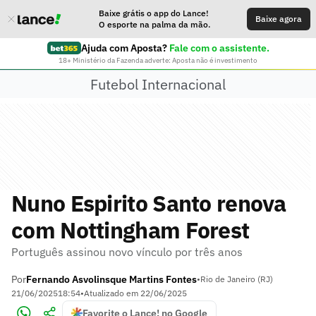
Baixe grátis o app do Lance!
Baixe agora
O esporte na palma da mão.
Ajuda com Aposta?
Fale com o assistente.
18+ Ministério da Fazenda adverte: Aposta não é investimento
Futebol Internacional
Nuno Espirito Santo renova
com Nottingham Forest
Português assinou novo vínculo por três anos
Por
Fernando Asvolinsque Martins Fontes
•
Rio de Janeiro (RJ)
21/06/2025
18:54
•
Atualizado em
22/06/2025
Favorite o Lance! no Google