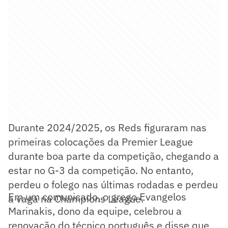
Durante 2024/2025, os Reds figuraram nas
primeiras colocações da Premier League
durante boa parte da competição, chegando a
estar no G-3 da competição. No entanto,
perdeu o folego nas últimas rodadas e perdeu
Em um comunicado, o grego Evangelos
a vaga na Champions League.
Marinakis, dono da equipe, celebrou a
renovação do técnico português e disse que