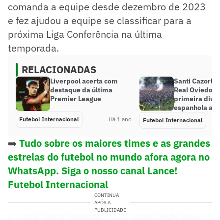
comanda a equipe desde dezembro de 2023
e fez ajudou a equipe se classificar para a
próxima Liga Conferência na última
temporada.
RELACIONADAS
Liverpool acerta com
Santi Cazorla é
destaque da última
Real Oviedo vo
Premier League
primeira divi
espanhola apó
Futebol Internacional
Há 1 ano
Futebol Internacional
➡️
Tudo sobre os maiores times e as grandes
estrelas do futebol no mundo afora agora no
WhatsApp. Siga o nosso canal Lance!
Futebol Internacional
CONTINUA
APÓS A
PUBLICIDADE