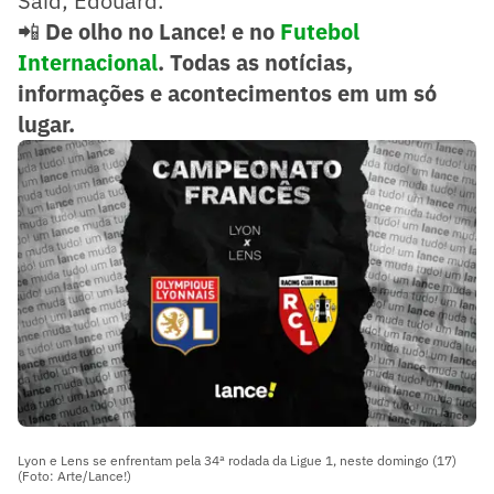
Said; Edouard.
📲
De olho no Lance! e no
Futebol
Internacional
. Todas as notícias,
informações e acontecimentos em um só
lugar.
Lyon e Lens se enfrentam pela 34ª rodada da Ligue 1, neste domingo (17)
(Foto: Arte/Lance!)