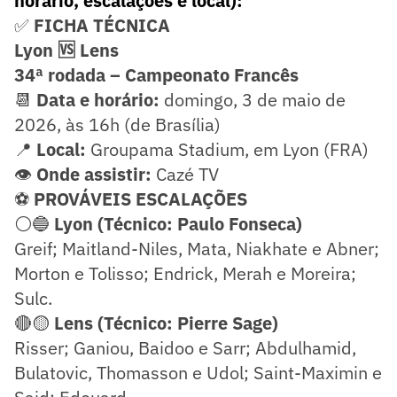
horário, escalações e local):
✅
FICHA TÉCNICA
Lyon 🆚 Lens
34ª rodada – Campeonato Francês
📆
Data e horário:
domingo, 3 de maio de
2026, às 16h (de Brasília)
📍
Local:
Groupama Stadium, em Lyon (FRA)
👁️
Onde assistir:
Cazé TV
⚽
PROVÁVEIS ESCALAÇÕES
⚪🔵
Lyon (Técnico: Paulo Fonseca)
Greif; Maitland-Niles, Mata, Niakhate e Abner;
Morton e Tolisso; Endrick, Merah e Moreira;
Sulc.
🔴🟡
Lens (Técnico: Pierre Sage)
Risser; Ganiou, Baidoo e Sarr; Abdulhamid,
Bulatovic, Thomasson e Udol; Saint-Maximin e