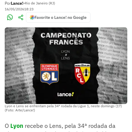
Por
Lance!
•
Rio de Janeiro (RJ)
16/05/2026
18:23
Favorite o Lance! no Google
Lyon e Lens se enfrentam pela 34ª rodada da Ligue 1, neste domingo (17)
(Foto: Arte/Lance!)
O
Lyon
recebe o Lens, pela 34ª rodada da