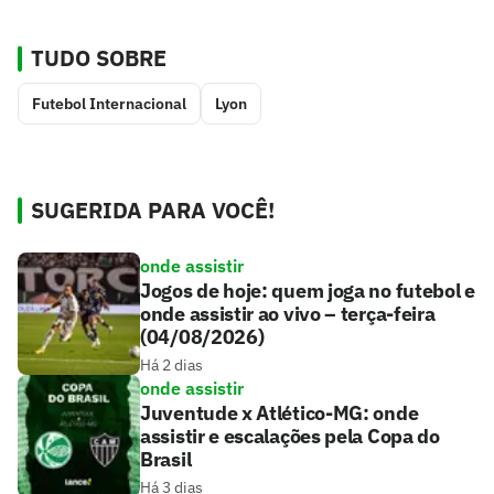
TUDO SOBRE
Futebol Internacional
Lyon
SUGERIDA PARA VOCÊ!
onde assistir
Jogos de hoje: quem joga no futebol e
onde assistir ao vivo – terça-feira
(04/08/2026)
Há 2 dias
onde assistir
Juventude x Atlético-MG: onde
assistir e escalações pela Copa do
Brasil
Há 3 dias