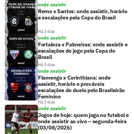
onde assistir
Remo x Santos: onde assistir, horário
e escalações pela Copa do Brasil
Há 3 dias
onde assistir
Fortaleza x Palmeiras: onde assistir e
escalações do jogo pela Copa do
Brasil
Há 3 dias
onde assistir
Flamengo x Corinthians: onde
assistir, horário e prováveis
escalações do duelo pelo Brasileirão
Feminino
Há 3 dias
onde assistir
Jogos de hoje: quem joga no futebol e
onde assistir ao vivo – segunda-feira
(03/08/2026)