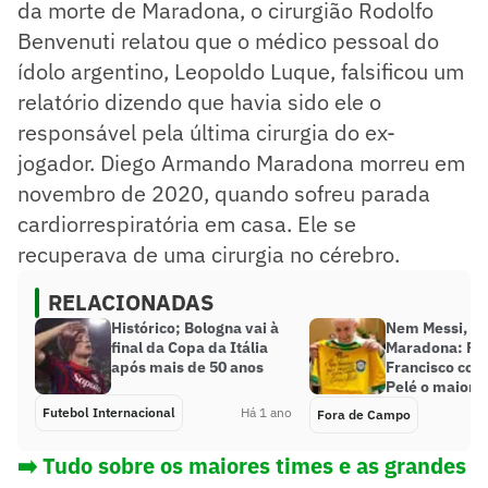
da morte de Maradona, o cirurgião Rodolfo
Benvenuti relatou que o médico pessoal do
ídolo argentino, Leopoldo Luque, falsificou um
relatório dizendo que havia sido ele o
responsável pela última cirurgia do ex-
jogador. Diego Armando Maradona morreu em
novembro de 2020, quando sofreu parada
cardiorrespiratória em casa. Ele se
recuperava de uma cirurgia no cérebro.
RELACIONADAS
Histórico; Bologna vai à
Nem Messi, n
final da Copa da Itália
Maradona: Pa
após mais de 50 anos
Francisco con
Pelé o maior 
Futebol Internacional
Há 1 ano
Fora de Campo
➡️ Tudo sobre os maiores times e as grandes