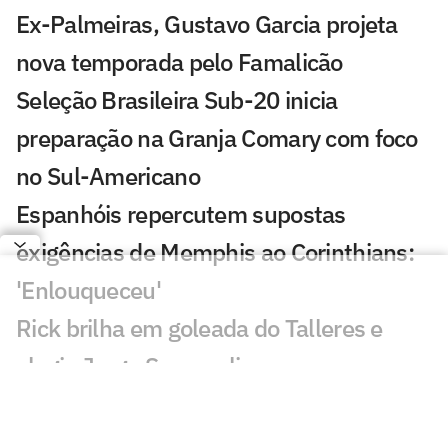
Ex-Palmeiras, Gustavo Garcia projeta
nova temporada pelo Famalicão
Seleção Brasileira Sub-20 inicia
preparação na Granja Comary com foco
no Sul-Americano
Espanhóis repercutem supostas
exigências de Memphis ao Corinthians:
'Enlouqueceu'
Rick brilha em goleada do Talleres e
elogia Jorge Sampaoli
Aston Villa mira lateral do Atlético de
Madrid para substituir Digne