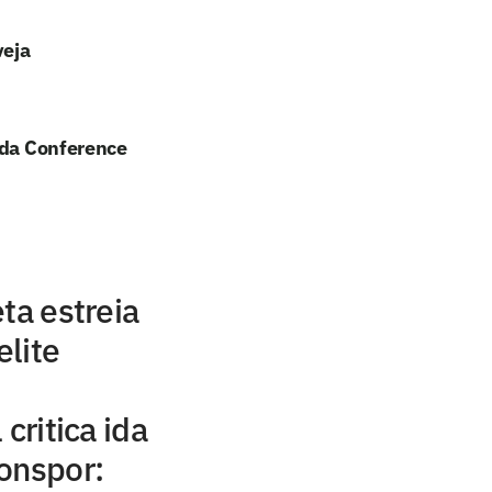
veja
 da Conference
ta estreia
lite
critica ida
onspor: