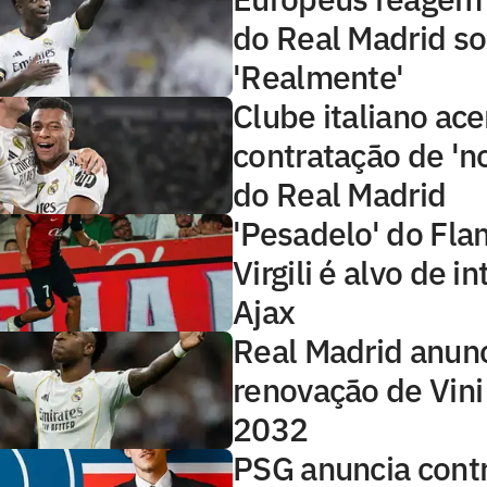
do Real Madrid sob
'Realmente'
Clube italiano ace
contratação de 'n
do Real Madrid
'Pesadelo' do Fla
Virgili é alvo de i
Ajax
Real Madrid anun
renovação de Vini 
2032
PSG anuncia cont