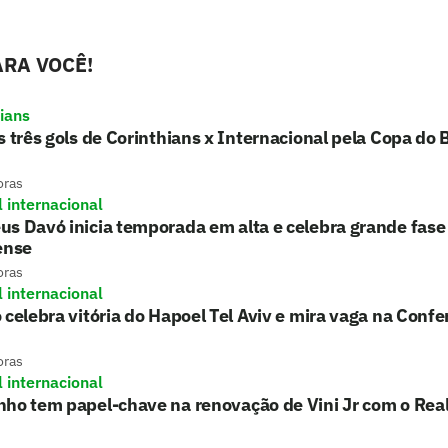
RA VOCÊ!
hians
s três gols de Corinthians x Internacional pela Copa do B
oras
l internacional
s Davó inicia temporada em alta e celebra grande fase
ense
oras
l internacional
 celebra vitória do Hapoel Tel Aviv e mira vaga na Conf
oras
l internacional
nho tem papel-chave na renovação de Vini Jr com o Rea