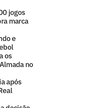
00 jogos
ebra marca
ndo e
tebol
a os
 Almada no
ia após
Real
a decisão