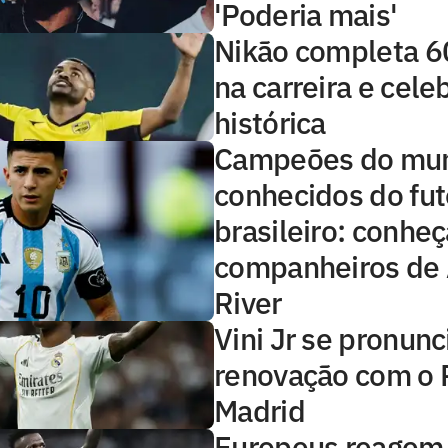
'Poderia mais'
Nikão completa 6
na carreira e cel
histórica
Campeões do mu
conhecidos do fu
brasileiro: conheç
companheiros de
River
Vini Jr se pronunc
renovação com o 
Madrid
Europeus reagem 