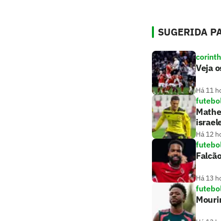
SUGERIDA PA
corint
Veja o
Há 11 h
futebo
Matheu
israel
Há 12 h
futebo
Falcão
Há 13 h
futebo
Mouri