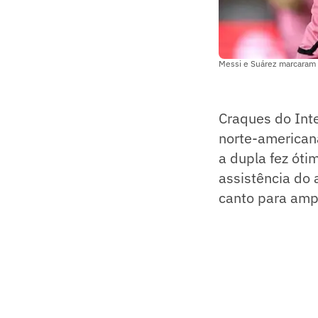
Messi e Suárez marcaram p
Craques do Int
norte-americana
a dupla fez óti
assistência do 
canto para ampl