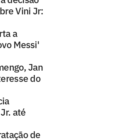
re Vini Jr:
rta a
ovo Messi'
mengo, Jan
nteresse do
cia
Jr. até
ratação de