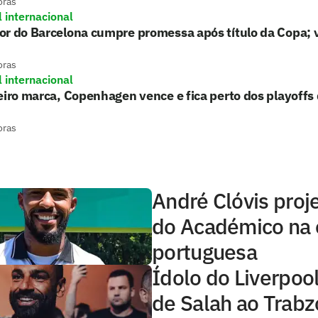
oras
l internacional
r do Barcelona cumpre promessa após título da Copa; 
oras
l internacional
eiro marca, Copenhagen vence e fica perto dos playoffs
oras
André Clóvis proje
do Académico na e
portuguesa
Ídolo do Liverpool 
de Salah ao Trabz