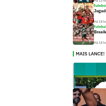
Há 13 h
futebo
Jogado
Há 14 h
futebo
Brasil
Há 14 h
MAIS LANCE!