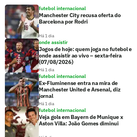
futebol internacional
Manchester City recusa oferta do
Barcelona por Rodri
Há 1 dia
onde assistir
Jogos de hoje: quem joga no futebol e
onde assistir ao vivo – sexta-feira
(07/08/2026)
Há 1 dia
futebol internacional
Ex-Fluminense entra na mira de
Manchester United e Arsenal, diz
jornal
Há 1 dia
futebol internacional
Veja gols em Bayern de Munique x
Aston Villa: João Gomes diminui