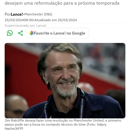
desejam uma reformulação para a próxima temporada
Por
Lance!
•
Manchester (ING)
25/03/2024
08:00
•
Atualizado em
25/03/2024
Supervisionado
por
Lance!
Favorite o Lance! no Google
Jim Ratcliffe deseja fazer uma revolução no Manchester United, e primeiro
passo pode ser a troca no comando técnico do time (Foto: Valery
Hache/AFP)