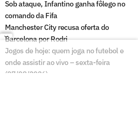
Sob ataque, Infantino ganha fôlego no
comando da Fifa
Manchester City recusa oferta do
Barcelona por Rodri
Jogos de hoje: quem joga no futebol e
onde assistir ao vivo – sexta-feira
(07/08/2026)
Ex-Fluminense entra na mira de
Manchester United e Arsenal, diz jornal
Veja gols em Bayern de Munique x
Aston Villa: João Gomes diminui
Liverpool x Monaco: onde assistir,