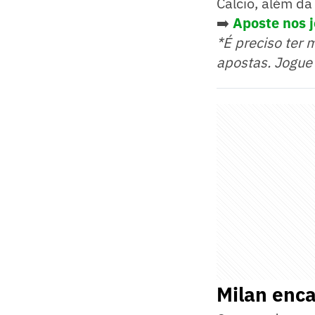
Calcio, além d
➡️
Aposte nos 
*É preciso ter 
apostas. Jogue
Milan enc