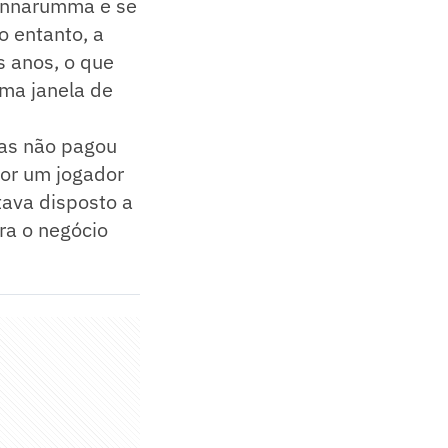
Donnarumma e se
o entanto, a
s anos, o que
ima janela de
mas não pagou
por um jogador
tava disposto a
ra o negócio