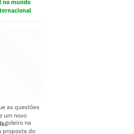
ol no mundo
ternacional
que as questões
de um novo
o goleiro na
da.
a proposta do