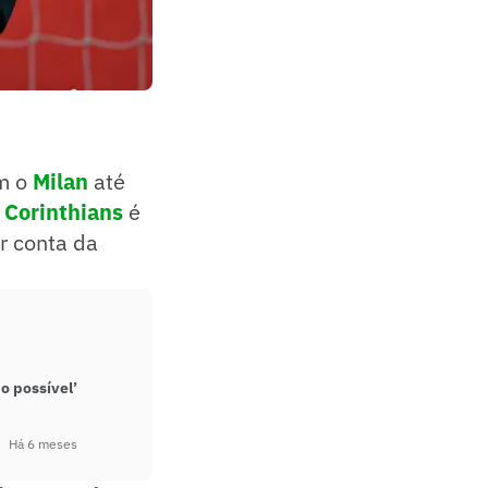
om o
Milan
até
o
Corinthians
é
r conta da
o possível’
Há 6 meses