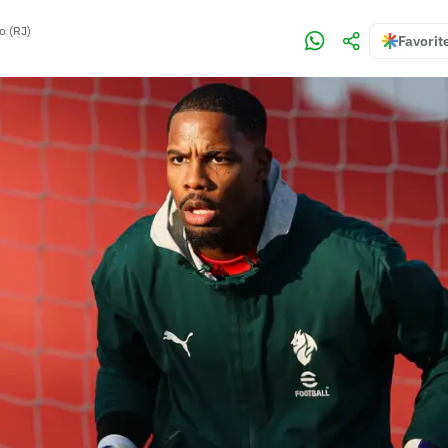
o (RJ)
Favorit