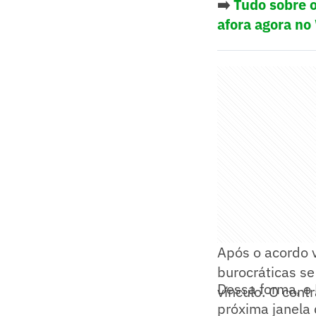
➡️
Tudo sobre o
afora agora no
Após o acordo v
burocráticas s
Dessa forma, o 
vínculo. O cont
próxima janela