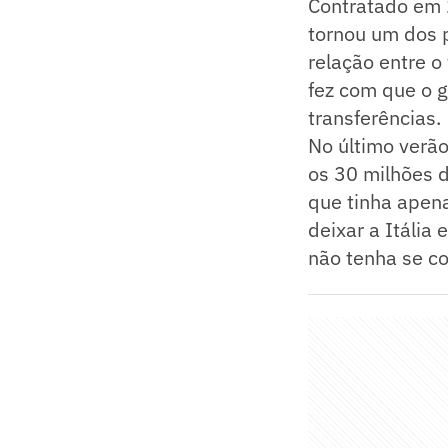
Contratado em 
tornou um dos p
relação entre o
fez com que o g
transferências.
No último verã
os 30 milhões 
que tinha apena
deixar a Itália
não tenha se co