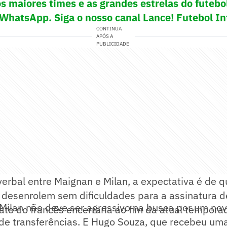
s maiores times e as grandes estrelas do futeb
 WhatsApp. Siga o nosso canal Lance! Futebol In
CONTINUA
APÓS A
PUBLICIDADE
erbal entre Maignan e Milan, a expectativa é de 
e desenrolem sem dificuldades para a assinatura 
Milan não deve ser agressivo na busca por um nov
rato do francês encerraria ao fim da atual tempora
 de transferências. E Hugo Souza, que recebeu um