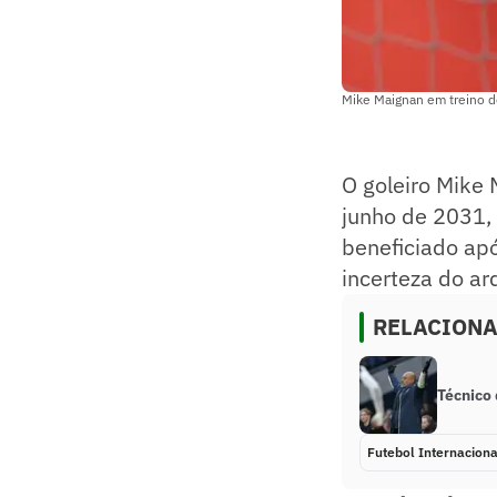
Mike Maignan em treino do
O goleiro Mike
junho de 2031, 
beneficiado apó
incerteza do ar
RELACION
Técnico 
Futebol Internaciona