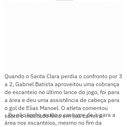
Quando o Santa Clara perdia o confronto por 3
a 2, Gabriel Batista aproveitou uma cobrança
de escanteio no último lance do jogo, foi para
a área e deu uma assistência de cabeça para
o gol de Elias Manoel. O atleta comentou
- Eu não tenho muito o costume de ir para a
sobre o inusitado feito em sua carreira.
área nos escanteios, mesmo no fim da