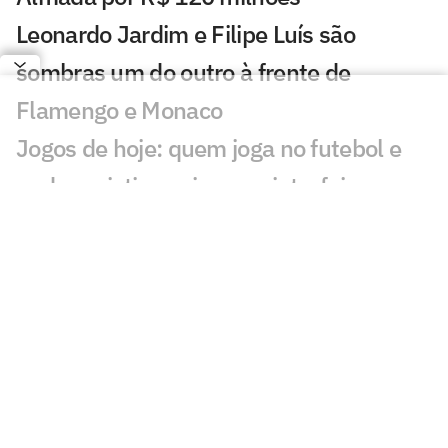
Leonardo Jardim e Filipe Luís são
sombras um do outro à frente de
Flamengo e Monaco
Jogos de hoje: quem joga no futebol e
onde assistir ao vivo – quinta-feira
(06/08/2026)
Messi brilha em primeiro jogo como
titular no Inter Miami pós-Copa
Kerolin no Barcelona: 'Vir para cá me
aproxima de ser a melhor do mundo'
Fifa pede desculpas a federações por