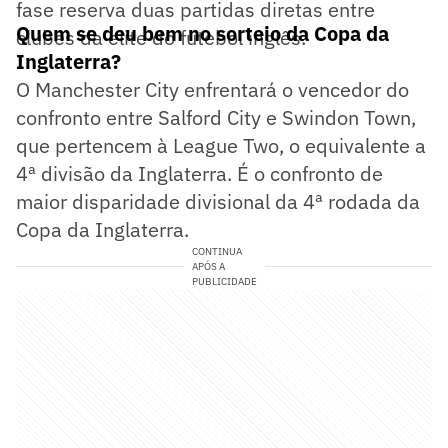
fase reserva duas partidas diretas entre
Quem se deu bem no sorteio da Copa da
clubes da elite do futebol inglês.
Inglaterra?
O Manchester City enfrentará o vencedor do
confronto entre Salford City e Swindon Town,
que pertencem à League Two, o equivalente a
4ª divisão da Inglaterra. É o confronto de
maior disparidade divisional da 4ª rodada da
Copa da Inglaterra.
CONTINUA
APÓS A
PUBLICIDADE