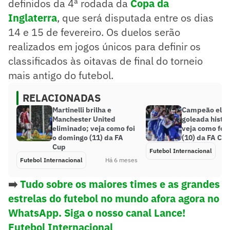
definidos da 4ª rodada da
Copa da
Inglaterra
, que será disputada entre os dias
14 e 15 de fevereiro. Os duelos serão
realizados em jogos únicos para definir os
classificados às oitavas de final do torneio
mais antigo do futebol.
RELACIONADAS
Martinelli brilha e
Campeão elim
Manchester United
goleada histór
eliminado; veja como foi
veja como foi
o domingo (11) da FA
(10) da FA Cu
Cup
Futebol Internacional
Futebol Internacional
Há 6 meses
➡️
Tudo sobre os maiores times e as grandes
estrelas do futebol no mundo afora agora no
WhatsApp. Siga o nosso canal Lance!
Futebol Internacional