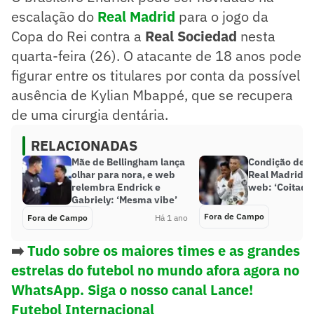
escalação do
Real Madrid
para o jogo da
Copa do Rei contra a
Real Sociedad
nesta
quarta-feira (26). O atacante de 18 anos pode
figurar entre os titulares por conta da possível
ausência de Kylian Mbappé, que se recupera
de uma cirurgia dentária.
RELACIONADAS
Mãe de Bellingham lança
Condição de E
olhar para nora, e web
Real Madrid re
relembra Endrick e
web: ‘Coitado
Gabriely: ‘Mesma vibe’
Fora de Campo
Fora de Campo
Há 1 ano
➡️
Tudo sobre os maiores times e as grandes
estrelas do futebol no mundo afora agora no
WhatsApp. Siga o nosso canal Lance!
Futebol Internacional