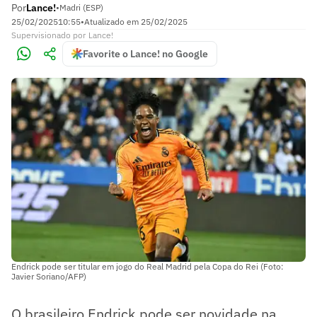
Por
Lance!
•
Madri (ESP)
25/02/2025
10:55
•
Atualizado em
25/02/2025
Supervisionado
por
Lance!
Favorite o Lance! no Google
Endrick pode ser titular em jogo do Real Madrid pela Copa do Rei (Foto:
Javier Soriano/AFP)
O brasileiro Endrick pode ser novidade na