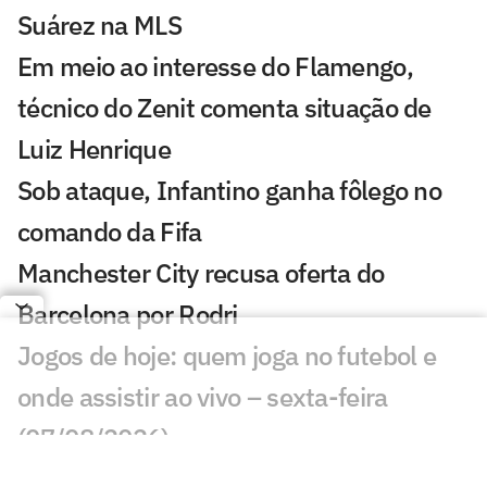
Suárez na MLS
Em meio ao interesse do Flamengo,
técnico do Zenit comenta situação de
Luiz Henrique
Sob ataque, Infantino ganha fôlego no
comando da Fifa
Manchester City recusa oferta do
Barcelona por Rodri
Jogos de hoje: quem joga no futebol e
onde assistir ao vivo – sexta-feira
(07/08/2026)
Ex-Fluminense entra na mira de