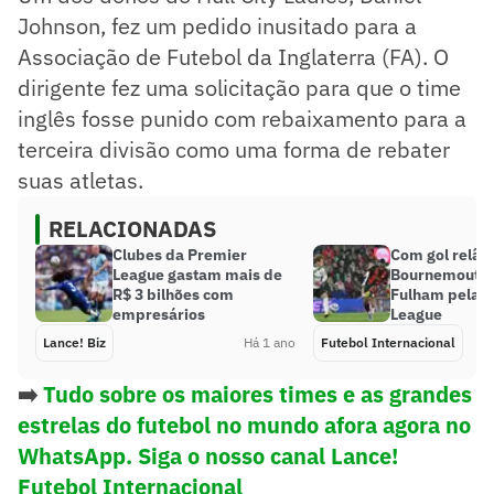
Johnson, fez um pedido inusitado para a
Associação de Futebol da Inglaterra (FA). O
dirigente fez uma solicitação para que o time
inglês fosse punido com rebaixamento para a
terceira divisão como uma forma de rebater
suas atletas.
RELACIONADAS
Clubes da Premier
Com gol relâ
League gastam mais de
Bournemouth 
R$ 3 bilhões com
Fulham pela 
empresários
League
Lance! Biz
Há 1 ano
Futebol Internacional
➡️
Tudo sobre os maiores times e as grandes
estrelas do futebol no mundo afora agora no
WhatsApp. Siga o nosso canal Lance!
Futebol Internacional