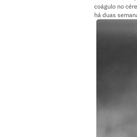
coágulo no céreb
há duas semanas