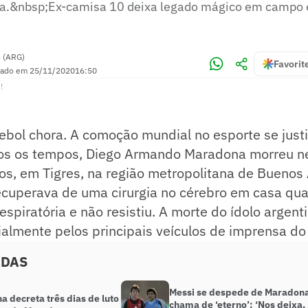
ta.&nbsp;Ex-camisa 10 deixa legado mágico em campo 
 (ARG)
Favorit
zado em
25/11/2020
16:50
!
bol chora. A comoção mundial no esporte se justi
os os tempos, Diego Armando Maradona morreu ne
nos, em Tigres, na região metropolitana de Buenos 
ecuperava de uma cirurgia no cérebro em casa qu
spiratória e não resistiu. A morte do ídolo argenti
ialmente pelos principais veículos de imprensa do
ADAS
Messi se despede de Maradona
a decreta três dias de luto
chama de ‘eterno’: ‘Nos deixa