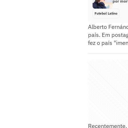
por mor
Futebol Latino
Alberto Fernánd
país. Em posta
fez o país "ime
Recentemente, 