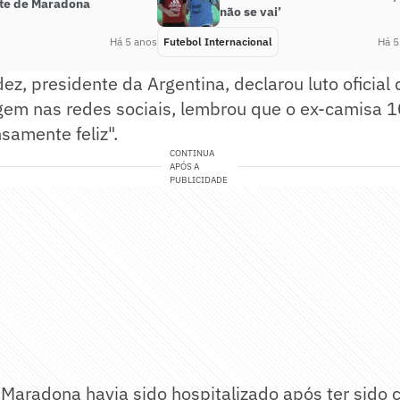
te de Maradona
não se vai’
Há 5 anos
Futebol Internacional
Há 5
ez, presidente da Argentina, declarou luto oficial 
gem nas redes sociais, lembrou que o ex-camisa 1
nsamente feliz".
CONTINUA
APÓS A
PUBLICIDADE
Maradona havia sido hospitalizado após ter sido