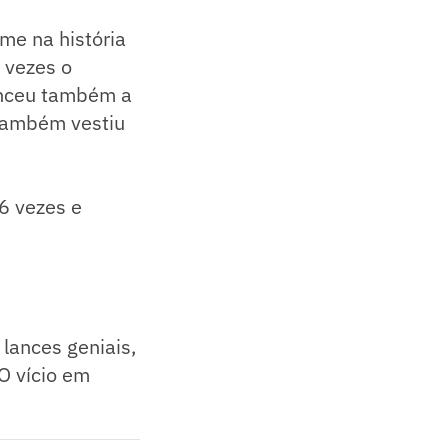
me na história
 vezes o
enceu também a
 também vestiu
6 vezes e
lances geniais,
O vício em