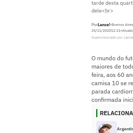
tarde desta quar
dele<br>
Por
Lance!
•
Buenos Aires
25/11/2020
12:21
•
Atuali
Supervisionado
por
Lance
O mundo do fute
maiores de tod
feira, aos 60 a
camisa 10 se r
parada cardiorre
confirmada inic
RELACION
Argentin