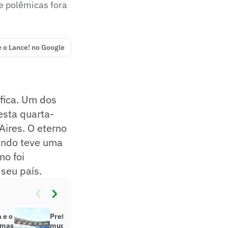
e polêmicas fora
e o Lance! no Google
fica. Um dos
sta quarta-
Aires. O eterno
ando teve uma
no foi
 seu país.
 e o
Prefeito de Nápoles pede
, mas
mudança no nome do estádio San