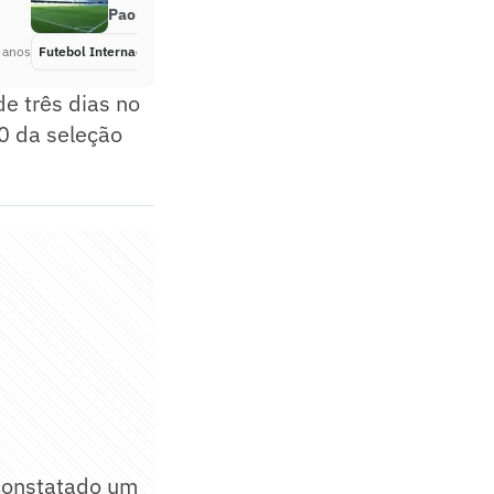
Paolo para homenagear Maradona
 anos
Futebol Internacional
Há 5 anos
de três dias no
0 da seleção
 constatado um