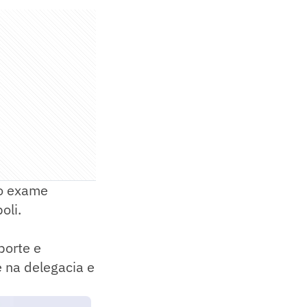
 o exame
oli.
porte e
e na delegacia e