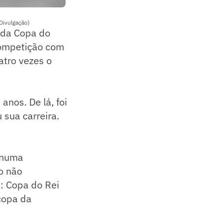
Divulgação)
l da Copa do
competição com
atro vezes o
nos. De lá, foi
 sua carreira.
 numa
o não
: Copa do Rei
copa da