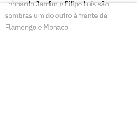
Leonardo Jardim e Filipe Luís são
sombras um do outro à frente de
Flamengo e Monaco
Jogos de hoje: quem joga no futebol e
onde assistir ao vivo – quinta-feira
(06/08/2026)
Messi brilha em primeiro jogo como
titular no Inter Miami pós-Copa
Kerolin no Barcelona: 'Vir para cá me
aproxima de ser a melhor do mundo'
Fifa pede desculpas a federações por
projeto de venda da Copa do Mundo