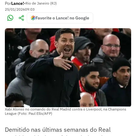
Por
Lance!
•
Rio de Janeiro (RJ)
25/01/2026
09:03
Favorite o Lance! no Google
Xabi Alonso no comando do Real Madrid contra o Liverpool, na Champions
League (Foto: Paul Ellis/AFP)
Demitido nas últimas semanas do Real