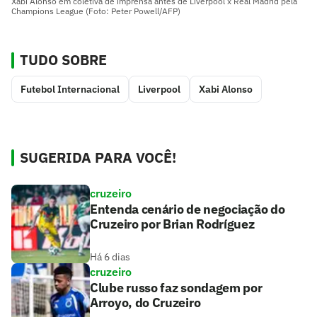
Xabi Alonso em coletiva de imprensa antes de Liverpool x Real Madrid pela
Champions League (Foto: Peter Powell/AFP)
TUDO SOBRE
Futebol Internacional
Liverpool
Xabi Alonso
SUGERIDA PARA VOCÊ!
cruzeiro
Entenda cenário de negociação do
Cruzeiro por Brian Rodríguez
Há 6 dias
cruzeiro
Clube russo faz sondagem por
Arroyo, do Cruzeiro