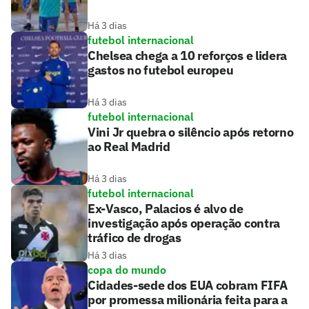
Há 3 dias
futebol internacional
Chelsea chega a 10 reforços e lidera
gastos no futebol europeu
Há 3 dias
futebol internacional
Vini Jr quebra o silêncio após retorno
ao Real Madrid
Há 3 dias
futebol internacional
Ex-Vasco, Palacios é alvo de
investigação após operação contra
tráfico de drogas
Há 3 dias
copa do mundo
Cidades-sede dos EUA cobram FIFA
por promessa milionária feita para a