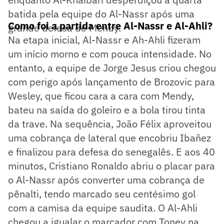
batida pela equipe do Al-Nassr após uma
Como foi a partida entre Al-Nassr e Al-Ahli?
grande defesa de Mendy.
Na etapa inicial, Al-Nassr e Ah-Ahli fizeram
um início morno e com pouca intensidade. No
entanto, a equipe de Jorge Jesus criou chegou
com perigo após lançamento de Brozovic para
Wesley, que ficou cara a cara com Mendy,
bateu na saída do goleiro e a bola tirou tinta
da trave. Na sequência, João Félix aproveitou
uma cobrança de lateral que encobriu Ibañez
e finalizou para defesa do senegalês. E aos 40
minutos, Cristiano Ronaldo abriu o placar para
o Al-Nassr após converter uma cobrança de
pênalti, tendo marcado seu centésimo gol
com a camisa da equipe saudita. O Al-Ahli
chegou a igualar o marcador com Toney na