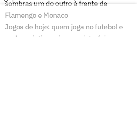
sombras um do outro à frente de
Flamengo e Monaco
Jogos de hoje: quem joga no futebol e
onde assistir ao vivo – quinta-feira
(06/08/2026)
Messi brilha em primeiro jogo como
titular no Inter Miami pós-Copa
Kerolin no Barcelona: 'Vir para cá me
aproxima de ser a melhor do mundo'
Fifa pede desculpas a federações por
projeto de venda da Copa do Mundo
Manchester City vence combinado da K-