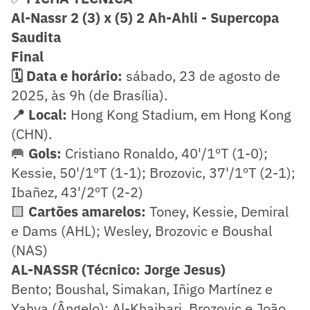
Al-Nassr 2 (3) x (5) 2 Ah-Ahli - Supercopa
Saudita
Final
🗓️ Data e horário:
sábado, 23 de agosto de
2025, às 9h (de Brasília).
📍 Local:
Hong Kong Stadium, em Hong Kong
(CHN).
🥅
Gols:
Cristiano Ronaldo, 40'/1ºT (1-0);
Kessie, 50'/1ºT (1-1); Brozovic, 37'/1ºT (2-1);
Ibañez, 43'/2ºT (2-2)
🟨
Cartões amarelos:
Toney, Kessie, Demiral
e Dams (AHL); Wesley, Brozovic e Boushal
(NAS)
AL-NASSR (Técnico: Jorge Jesus)
Bento; Boushal, Simakan, Iñigo Martínez e
Yahya (Ângelo); Al-Khaibari, Brozovic e João